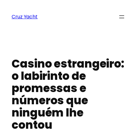
Cruz Yacht
Casino estrangeiro:
o labirinto de
promessas e
números que
ninguém lhe
contou