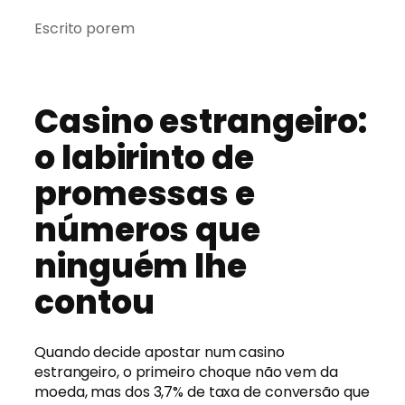
Escrito por
em
Casino estrangeiro:
o labirinto de
promessas e
números que
ninguém lhe
contou
Quando decide apostar num casino
estrangeiro, o primeiro choque não vem da
moeda, mas dos 3,7% de taxa de conversão que