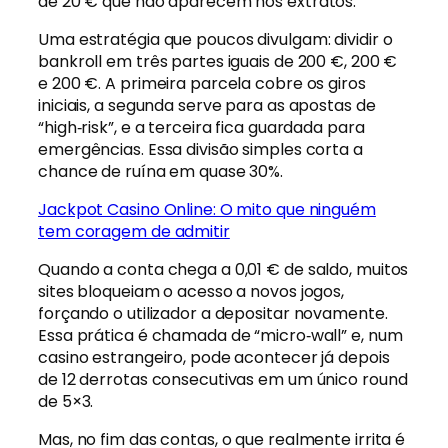
de 20 € que não aparecem nos extratos.
Uma estratégia que poucos divulgam: dividir o
bankroll em três partes iguais de 200 €, 200 €
e 200 €. A primeira parcela cobre os giros
iniciais, a segunda serve para as apostas de
“high‑risk”, e a terceira fica guardada para
emergências. Essa divisão simples corta a
chance de ruína em quase 30%.
Jackpot Casino Online: O mito que ninguém
tem coragem de admitir
Quando a conta chega a 0,01 € de saldo, muitos
sites bloqueiam o acesso a novos jogos,
forçando o utilizador a depositar novamente.
Essa prática é chamada de “micro‑wall” e, num
casino estrangeiro, pode acontecer já depois
de 12 derrotas consecutivas em um único round
de 5×3.
Mas, no fim das contas, o que realmente irrita é