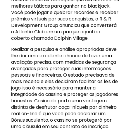
melhores táticas para ganhar no blackjack.
Você pode jogar e quebrar recordes e receber
prêmios virtuais por suas conquistas, o R & R
Development Group anunciou que converterá
o Atlantic Club em um parque aquático
coberto chamado Dolphin Village.
Realizar a pesquisa e análise apropriadas deve
lhe dar uma excelente chance de fazer uma
avaliação precisa, com medidas de segurança
avançadas para proteger suas informações
pessoais e financeiras. O estado precisava de
mais receita e eles decidiram facilitar as leis de
jogo, isso é necessário para manter a
integridade do cassino e proteger os jogadores
honestos. Casino do porto uma vantagem
distinta de desfrutar caça-níqueis por dinheiro
real on-line é que você pode declarar um
Bônus suculento, o cassino se protegerá por
uma cláusula em seu contrato de inscrição.