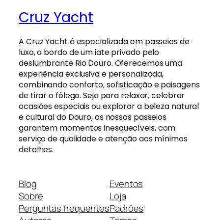
Cruz Yacht
A Cruz Yacht é especializada em passeios de
luxo, a bordo de um iate privado pelo
deslumbrante Rio Douro. Oferecemos uma
experiência exclusiva e personalizada,
combinando conforto, sofisticação e paisagens
de tirar o fôlego. Seja para relaxar, celebrar
ocasiões especiais ou explorar a beleza natural
e cultural do Douro, os nossos passeios
garantem momentos inesquecíveis, com
serviço de qualidade e atenção aos mínimos
detalhes.
Blog
Eventos
Sobre
Loja
Perguntas frequentes
Padrões