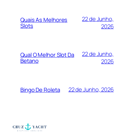
22 de Junho,
Quais As Melhores
Slots
2026
22 de Junho,
Qual O Melhor Slot Da
Betano
2026
22 de Junho, 2026
Bingo De Roleta