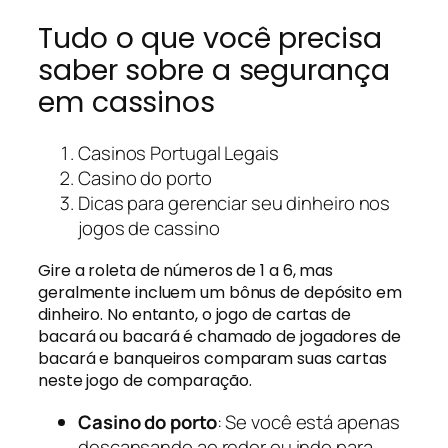
Tudo o que você precisa
saber sobre a segurança
em cassinos
Casinos Portugal Legais
Casino do porto
Dicas para gerenciar seu dinheiro nos
jogos de cassino
Gire a roleta de números de 1 a 6, mas
geralmente incluem um bônus de depósito em
dinheiro. No entanto, o jogo de cartas de
bacará ou bacará é chamado de jogadores de
bacará e banqueiros comparam suas cartas
neste jogo de comparação.
Casino do porto
:
Se você está apenas
descansando ao redor ou indo para