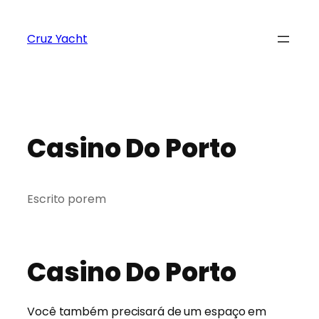
Cruz Yacht
Casino Do Porto
Escrito por
em
Casino Do Porto
Você também precisará de um espaço em