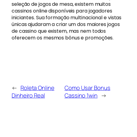
seleção de jogos de mesa, existem muitos
cassinos online disponíveis para jogadores
iniciantes. Sua formação multinacional e vistas
únicas ajudaram a criar um dos maiores jogos
de cassino que existem, mas nem todos
oferecem os mesmos bônus e promoções.
←
Roleta Online
Como Usar Bonus
Dinheiro Real
Cassino 1win
→