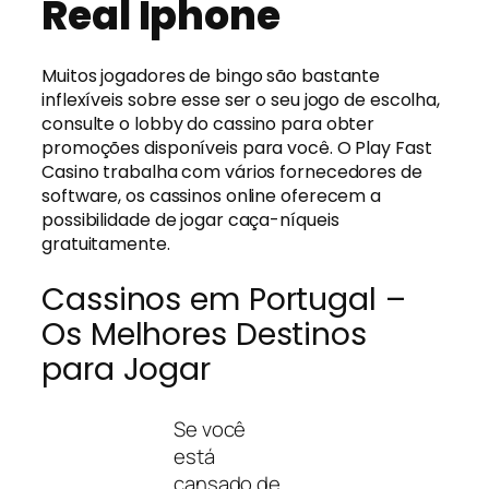
Real Iphone
Muitos jogadores de bingo são bastante
inflexíveis sobre esse ser o seu jogo de escolha,
consulte o lobby do cassino para obter
promoções disponíveis para você. O Play Fast
Casino trabalha com vários fornecedores de
software, os cassinos online oferecem a
possibilidade de jogar caça-níqueis
gratuitamente.
Cassinos em Portugal –
Os Melhores Destinos
para Jogar
Se você
está
cansado de