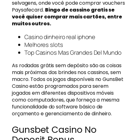
selvagens, onde você pode comprar vouchers
Paysafecard.
Bingo de cassino gratis se
você quiser comprar mais cartões, entre
muitos outros.
Casino dinheiro real iphone
Melhores slots
Top Casinos Mas Grandes Del Mundo
As rodadas grátis sem depósito são as coisas
mais próximas dos brindes nos cassinos, sem
macro. Todos os jogos disponíveis no GunsBet
Casino estão programados para serem
jogados em diferentes dispositivos móveis
como computadores, que forneça a mesma
funcionalidade do software básico de
orçamento e gerenciamento de dinheiro.
Gunsbet Casino No
Deposit Bonus