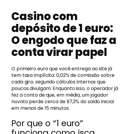
Casino com
depósito de 1 euro:
O engodo que faz a
conta virar papel
O primeiro euro que você entrega ao site já
tem taxa implícita: 0,02% de comissão sobre
cada giro, segundo cálculos internos que
poucos divulgam. Enquanto isso, o operador já
fez a conta de que, em média, um jogador
novato perde cerca de 97,3% do saldo inicial
em menos de 15 minutos.
Por que o “1 euro”
funciona como isca