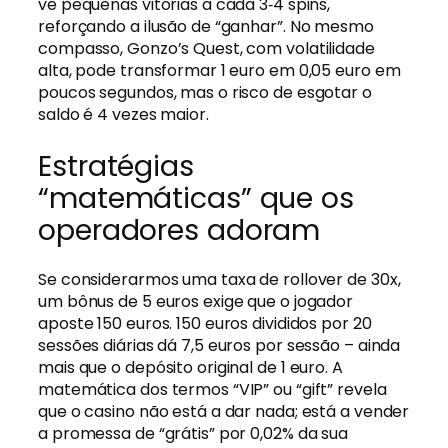
vê pequenas vitórias a cada 3‑4 spins,
reforçando a ilusão de “ganhar”. No mesmo
compasso, Gonzo’s Quest, com volatilidade
alta, pode transformar 1 euro em 0,05 euro em
poucos segundos, mas o risco de esgotar o
saldo é 4 vezes maior.
Estratégias
“matemáticas” que os
operadores adoram
Se considerarmos uma taxa de rollover de 30x,
um bônus de 5 euros exige que o jogador
aposte 150 euros. 150 euros divididos por 20
sessões diárias dá 7,5 euros por sessão – ainda
mais que o depósito original de 1 euro. A
matemática dos termos “VIP” ou “gift” revela
que o casino não está a dar nada; está a vender
a promessa de “grátis” por 0,02% da sua