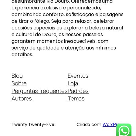
deslumbrante Rio Douro. Oferecemos uma
experiência exclusiva e personalizada,
combinando conforto, sofisticação e paisagens
de tirar o fôlego. Seja para relaxar, celebrar
ocasiões especiais ou explorar a beleza natural
e cultural do Douro, os nossos passeios
garantem momentos inesquecíveis, com
serviço de qualidade e atenção aos mínimos
detalhes.
Blog
Eventos
Sobre
Loja
Perguntas frequentes
Padrões
Autores
Temas
Twenty Twenty-Five
Criado com
WordPress