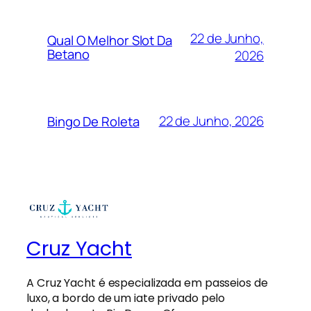
22 de Junho,
Qual O Melhor Slot Da
Betano
2026
22 de Junho, 2026
Bingo De Roleta
Cruz Yacht
A Cruz Yacht é especializada em passeios de
luxo, a bordo de um iate privado pelo