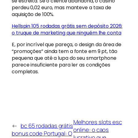
se estreita. Se o cliente abandona, o casino
perdeu 0,02 euro, mas manteve a taxa de
aquisição de 100%.
Hellspin 105 rodadas grátis sem depósito 2026:
o truque de marketing que ninguém lhe conta
E, por incrível que pareça, o design da área de
“promoções” ainda tem a fonte em 9 pt, tão
pequena que até a lupa do seu smartphone
parece insuficiente para ler as condições
completas.
Melhores slots esc
←
bc 65 rodadas grátis
online: o caos
bonus code Portugal: O
lucrativo que