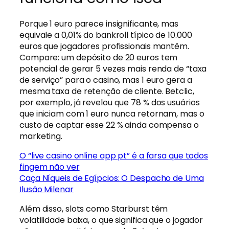
Porque 1 euro parece insignificante, mas
equivale a 0,01% do bankroll típico de 10.000
euros que jogadores profissionais mantêm.
Compare: um depósito de 20 euros tem
potencial de gerar 5 vezes mais renda de “taxa
de serviço” para o casino, mas 1 euro gera a
mesma taxa de retenção de cliente. Betclic,
por exemplo, já revelou que 78 % dos usuários
que iniciam com 1 euro nunca retornam, mas o
custo de captar esse 22 % ainda compensa o
marketing.
O “live casino online app pt” é a farsa que todos
fingem não ver
Caça Níqueis de Egípcios: O Despacho de Uma
Ilusão Milenar
Além disso, slots como Starburst têm
volatilidade baixa, o que significa que o jogador