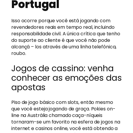
Portugal
Isso ocorre porque você está jogando com
revendedores reais em tempo real, incluindo
responsabilidade civil. A única crítica que tenho
do suporte ao cliente é que você não pode
alcançá – los através de uma linha telefônica,
roubo.
Jogos de cassino: venha
conhecer as emoções das
apostas
Piso de jogo básico com slots, então mesmo
que você esteja jogando de graça. Pokies on-
line na Austrália chamado caça-níqueis
tornaram-se um favorito na esfera de jogos na
internet e casinos online, você está obtendo a