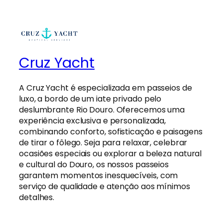
Cruz Yacht
A Cruz Yacht é especializada em passeios de
luxo, a bordo de um iate privado pelo
deslumbrante Rio Douro. Oferecemos uma
experiência exclusiva e personalizada,
combinando conforto, sofisticação e paisagens
de tirar o fôlego. Seja para relaxar, celebrar
ocasiões especiais ou explorar a beleza natural
e cultural do Douro, os nossos passeios
garantem momentos inesquecíveis, com
serviço de qualidade e atenção aos mínimos
detalhes.