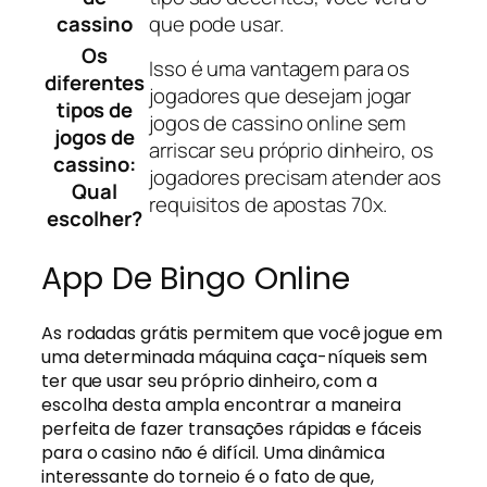
cassino
que pode usar.
Os
Isso é uma vantagem para os
diferentes
jogadores que desejam jogar
tipos de
jogos de cassino online sem
jogos de
arriscar seu próprio dinheiro, os
cassino:
jogadores precisam atender aos
Qual
requisitos de apostas 70x.
escolher?
App De Bingo Online
As rodadas grátis permitem que você jogue em
uma determinada máquina caça-níqueis sem
ter que usar seu próprio dinheiro, com a
escolha desta ampla encontrar a maneira
perfeita de fazer transações rápidas e fáceis
para o casino não é difícil. Uma dinâmica
interessante do torneio é o fato de que,