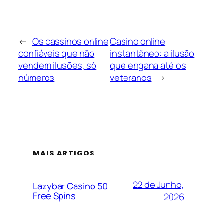
←
Os cassinos online
Casino online
confiáveis que não
instantâneo: a ilusão
vendem ilusões, só
que engana até os
números
veteranos
→
MAIS ARTIGOS
22 de Junho,
Lazybar Casino 50
Free Spins
2026