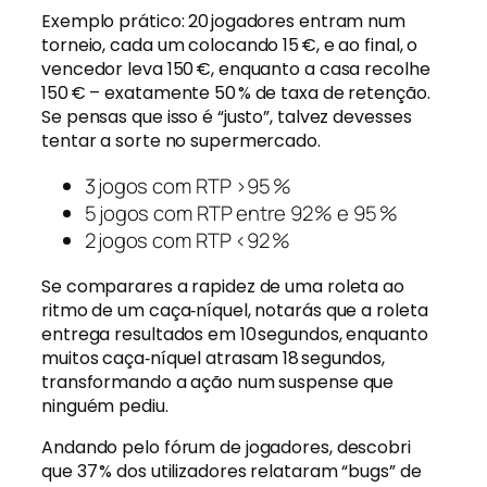
Exemplo prático: 20 jogadores entram num
torneio, cada um colocando 15 €, e ao final, o
vencedor leva 150 €, enquanto a casa recolhe
150 € – exatamente 50 % de taxa de retenção.
Se pensas que isso é “justo”, talvez devesses
tentar a sorte no supermercado.
3 jogos com RTP >95 %
5 jogos com RTP entre 92 % e 95 %
2 jogos com RTP <92 %
Se comparares a rapidez de uma roleta ao
ritmo de um caça‑níquel, notarás que a roleta
entrega resultados em 10 segundos, enquanto
muitos caça‑níquel atrasam 18 segundos,
transformando a ação num suspense que
ninguém pediu.
Andando pelo fórum de jogadores, descobri
que 37 % dos utilizadores relataram “bugs” de