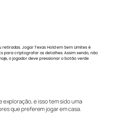
u retiradas. Jogar Texas Hold em Sem Limites é
s para criptografar os detalhes. Assim sendo, não
oje, o jogador deve pressionar o botão verde
e exploração, e isso tem sido uma
res que preferem jogar em casa.