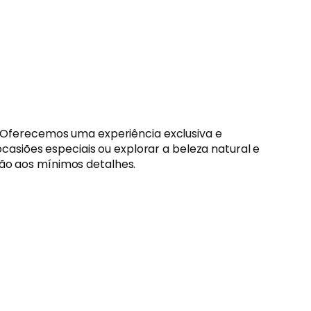
. Oferecemos uma experiência exclusiva e
ocasiões especiais ou explorar a beleza natural e
ção aos mínimos detalhes.