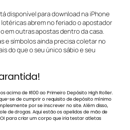
stá disponível para download na iPhone
s lotéricas abrem no feriado o apostador
-lo em outras apostas dentro da casa.
 e símbolos ainda precisa coletar no
is do que o seu único sábio e seu
arantida!
s acima de R100 ao Primeiro Depósito High Roller.
que-se de cumprir o requisito de depósito mínimo
lesmente por se inscrever no site. Além disso,
trole de drogas. Aqui estão os apelidos de mão de
I para criar um corpo que iria testar atletas