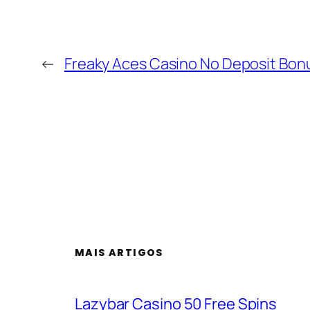
←
Freaky Aces Casino No Deposit Bon
MAIS ARTIGOS
Lazybar Casino 50 Free Spins