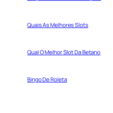
Quais As Melhores Slots
Qual O Melhor Slot Da Betano
Bingo De Roleta