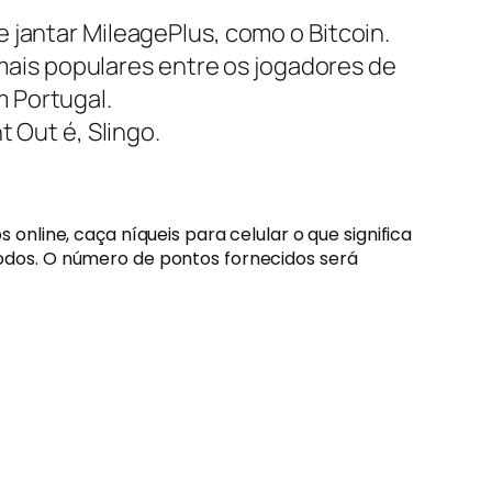
de jantar MileagePlus, como o Bitcoin.
 mais populares entre os jogadores de
m Portugal.
t Out é, Slingo.
 online, caça níqueis para celular o que significa
todos. O número de pontos fornecidos será