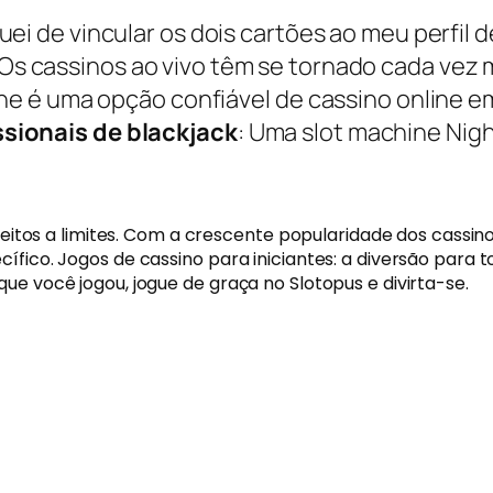
quei de vincular os dois cartões ao meu perfil 
 Os cassinos ao vivo têm se tornado cada vez
ine é uma opção confiável de cassino online e
sionais de blackjack
: Uma slot machine Nigh
eitos a limites. Com a crescente popularidade dos cassinos
ífico. Jogos de cassino para iniciantes: a diversão para 
e você jogou, jogue de graça no Slotopus e divirta-se.