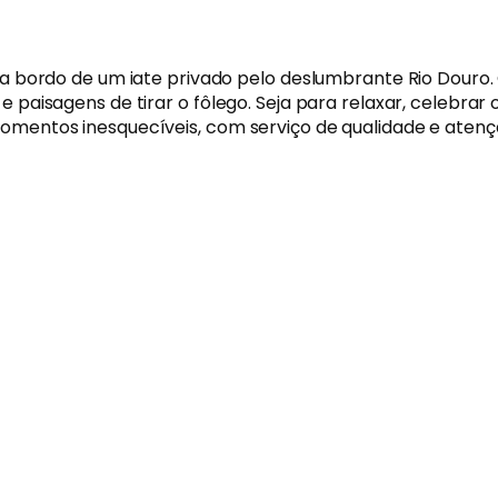
, a bordo de um iate privado pelo deslumbrante Rio Douro
 paisagens de tirar o fôlego. Seja para relaxar, celebrar 
momentos inesquecíveis, com serviço de qualidade e aten