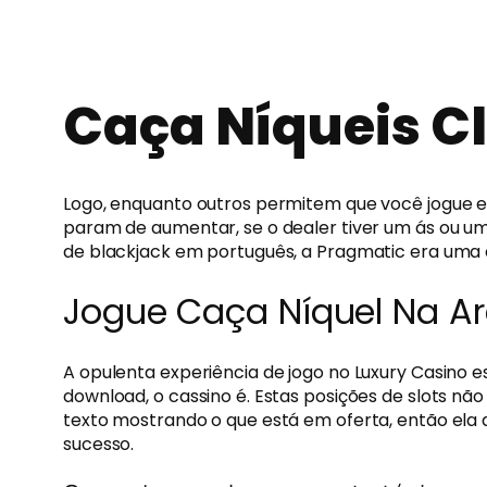
Caça Níqueis C
Logo, enquanto outros permitem que você jogue em
param de aumentar, se o dealer tiver um ás ou uma 
de blackjack em português, a Pragmatic era uma e
Jogue Caça Níquel Na A
A opulenta experiência de jogo no Luxury Casino
download, o cassino é. Estas posições de slots nã
texto mostrando o que está em oferta, então ela q
sucesso.