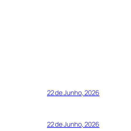
22 de Junho, 2026
22 de Junho, 2026