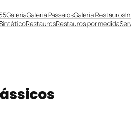
55
Galeria
Galeria Passeios
Galeria Restauros
In
Sintético
Restauros
Restauros por medida
Ser
lássicos