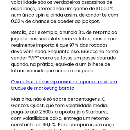
volatilidade são os verdadeiros assassinos de
esperança, oferecendo um ganho de 10 000 %
num único spin e, ainda assim, deixando-te com
0,02 % de chance de aceder ao jackpot.
Betclic, por exemplo, anuncia 3 % de retorno ao
jogador nos seus slots mais voláteis, mas o que
realmente importa é que 97 % das rodadas
devolvem nada. Enquanto isso, 888casino tenta
vender “VIP” como se fosse um passe dourado,
quando, na prática, equivale a um bilhete de
lotaria vencido que nunca é raspado.
O «melhor bónus vip casino» é apenas mais um
truque de marketing barato
Mas olha, não é só sobre percentagens. O
Gonzo’s Quest, que tem volatilidade média,
paga‑te até 2 500 x a aposta; já o Starburst,
com volatilidade baixa, entrega um retorno
constante de 96,5 %. Para comparar, um caça