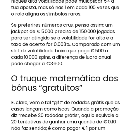
níqueis alta volatilidade pode multiplicar 5 × a
tua aposta, mas só nas 1 em cada 100 vezes que
o rolo aligna os símbolos raros.
Se preferires números crus, pensa assim: um
jackpot de € 5 000 precisa de 150 000 jogadas
para ser atingido se a volatilidade for alta e a
taxa de acerto for 0,003 %. Comparado com um
slot de volatilidade baixa que paga € 500 a
cada 10 000 spins, a diferença de lucro anual
pode chegar a € 3 600.
O truque matemático dos
bônus “gratuitos”
E, claro, vem o tal “gift” de rodadas grátis que as
casas lançam como iscas. Quando a promoção
diz “recebe 20 rodadas grátis”, aquilo equivale a
20 tentativas de ganhar uma quantia de € 0,10.
Não faz sentido; é como pagar € 1 por um