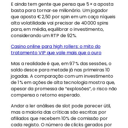
E ainda tem gente que pensa que 5 × a aposta
basta para tornar‑se milionário. Um jogador
que aposta € 2,50 por spin em um caça níqueis
alta volatilidade vai precisar de 40 000 spins
para, em média, equilibrar o investimento,
considerando um RTP de 92 %.
Casino online para high rollers: o mito do
tratamento VIP que vale mais que o ouro
Mas a realidade é que, em 97 % das sessões, o
saldo desce para metade já nas primeiras 10
jogadas. A comparação com um investimento
de 1 % em ações de alta tecnologia mostra que,
apesar da promessa de “explosões”, o risco não
compensa o retorno esperado.
Andar a ler análises de slot pode parecer útil,
mas a maioria das críticas são escritas por
afiliados que recebem 10 % de comissão por
cada registo. O número de clicks gerados por