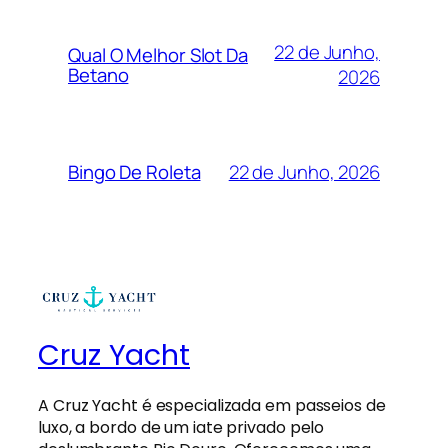
22 de Junho,
Qual O Melhor Slot Da
Betano
2026
22 de Junho, 2026
Bingo De Roleta
Cruz Yacht
A Cruz Yacht é especializada em passeios de
luxo, a bordo de um iate privado pelo