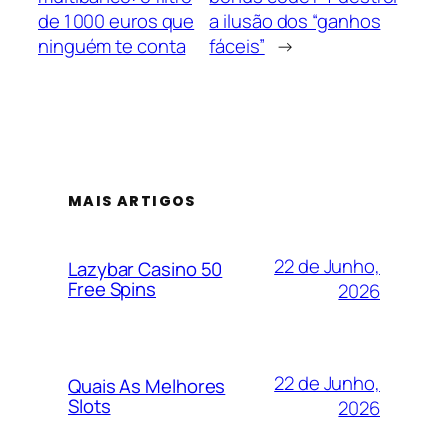
de 1 000 euros que
a ilusão dos “ganhos
ninguém te conta
fáceis”
→
MAIS ARTIGOS
22 de Junho,
Lazybar Casino 50
Free Spins
2026
22 de Junho,
Quais As Melhores
Slots
2026