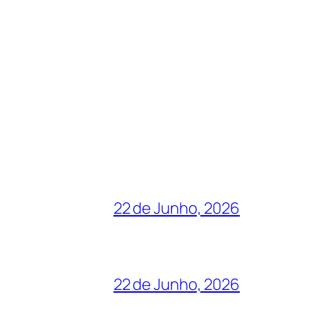
22 de Junho, 2026
22 de Junho, 2026