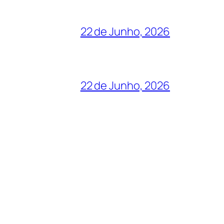
22 de Junho, 2026
22 de Junho, 2026