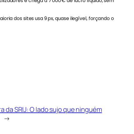
tilizadores e chega a 7 000 € de lucro líquido, sem
ia dos sites usa 9 px, quase ilegível, forçando o
ra da SRIJ: O lado sujo que ninguém
→