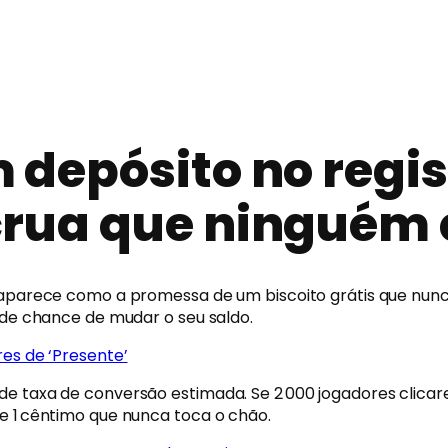
 depósito no regis
crua que ninguém 
” aparece como a promessa de um biscoito grátis que nu
 de chance de mudar o seu saldo.
res de ‘Presente’
e taxa de conversão estimada. Se 2 000 jogadores clicare
e 1 cêntimo que nunca toca o chão.