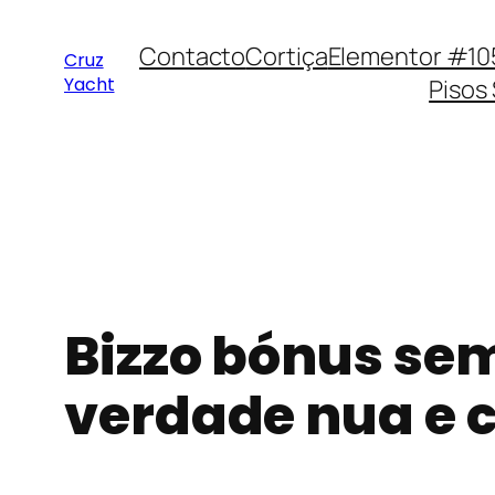
Contacto
Cortiça
Elementor #10
Cruz
Yacht
Pisos 
Bizzo bónus sem
verdade nua e 