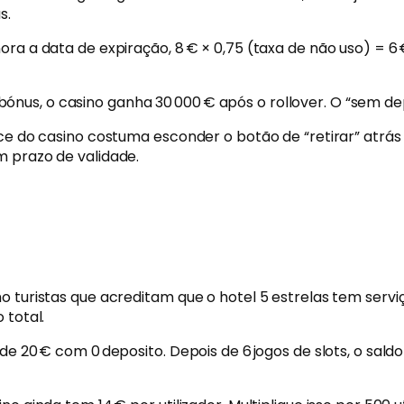
s.
ora a data de expiração, 8 € × 0,75 (taxa de não uso) =
 o bónus, o casino ganha 30 000 € após o rollover. O “sem d
ace do casino costuma esconder o botão de “retirar” atr
 prazo de validade.
 turistas que acreditam que o hotel 5 estrelas tem serviç
 total.
e 20 € com 0 deposito. Depois de 6 jogos de slots, o saldo 