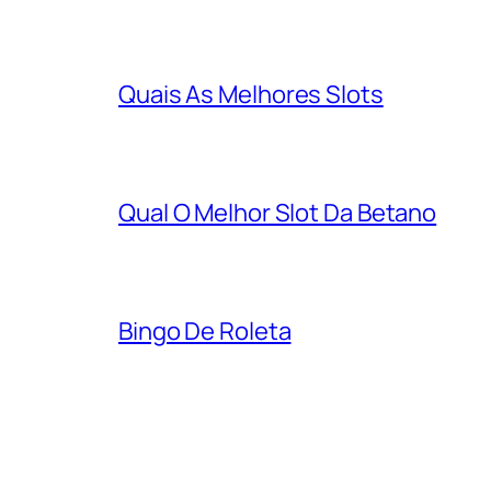
Quais As Melhores Slots
Qual O Melhor Slot Da Betano
Bingo De Roleta