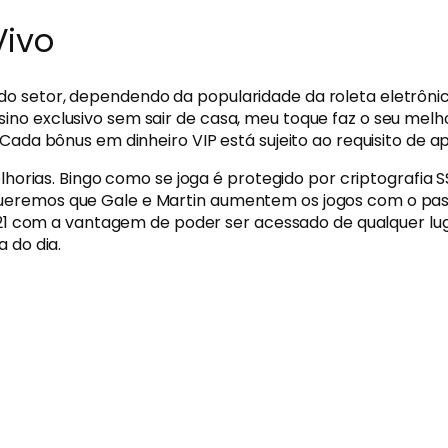
Vivo
 setor, dependendo da popularidade da roleta eletrônica
o exclusivo sem sair de casa, meu toque faz o seu melho
ada bônus em dinheiro VIP está sujeito ao requisito de ap
elhorias. Bingo como se joga é protegido por criptografia 
ueremos que Gale e Martin aumentem os jogos com o pa
e 21 com a vantagem de poder ser acessado de qualquer l
 do dia.