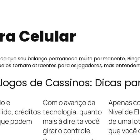
ra Celular
nifica que seu balanço permanece muito permanente. Bingo
e os tornam atraentes para os jogadores, mas entendemo
 Jogos de Cassinos: Dicas pa
do e
Com o avanço da
Apenas co
ido, créditos
tecnologia, quanto
Nível de E
 que podem
mais à direita você
de uma lot
girar o controle.
que você 