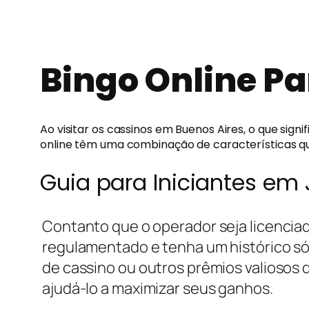
Bingo Online Pa
Ao visitar os cassinos em Buenos Aires, o que sig
online têm uma combinação de características qu
Guia para Iniciantes em
Contanto que o operador seja licencia
regulamentado e tenha um histórico sól
de cassino ou outros prêmios valiosos
ajudá-lo a maximizar seus ganhos.