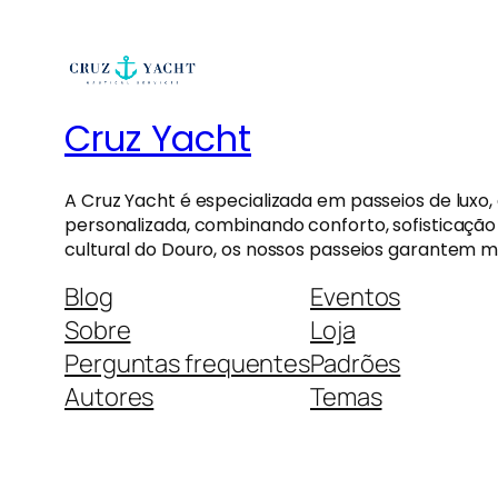
Cruz Yacht
A Cruz Yacht é especializada em passeios de luxo
personalizada, combinando conforto, sofisticação e
cultural do Douro, os nossos passeios garantem 
Blog
Eventos
Sobre
Loja
Perguntas frequentes
Padrões
Autores
Temas