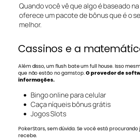
Quando você vê que algo é baseado na
oferece um pacote de bônus que é o 
melhor.
Cassinos e a matemática
Além disso, um flush bate um full house. Isso mesm
que não estão no gamstop.
O provedor de softw
informações.
Bingo online para celular
Caça níqueis bônus grátis
Jogos Slots
PokerStars, sem dúvida. Se você está procurando j
recebe.