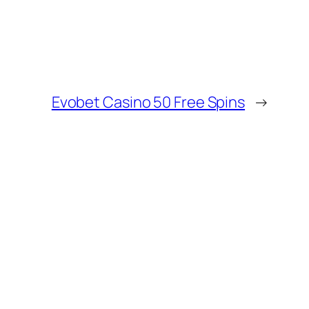
Evobet Casino 50 Free Spins
→