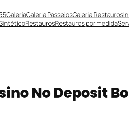
55
Galeria
Galeria Passeios
Galeria Restauros
In
Sintético
Restauros
Restauros por medida
Ser
sino No Deposit B