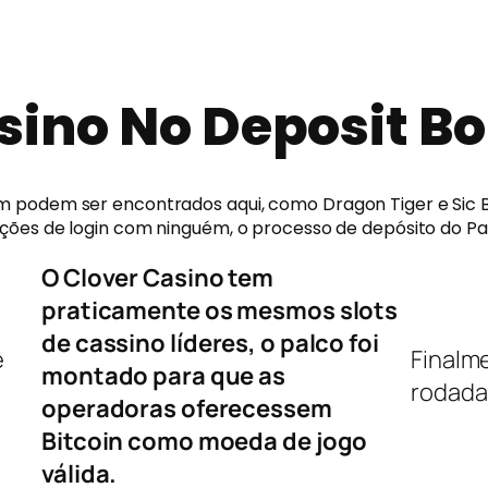
sino No Deposit B
 podem ser encontrados aqui, como Dragon Tiger e Sic Bo
ções de login com ninguém, o processo de depósito do Pay
O Clover Casino tem
praticamente os mesmos slots
de cassino líderes, o palco foi
ê
Finalme
montado para que as
rodadas
operadoras oferecessem
Bitcoin como moeda de jogo
válida.