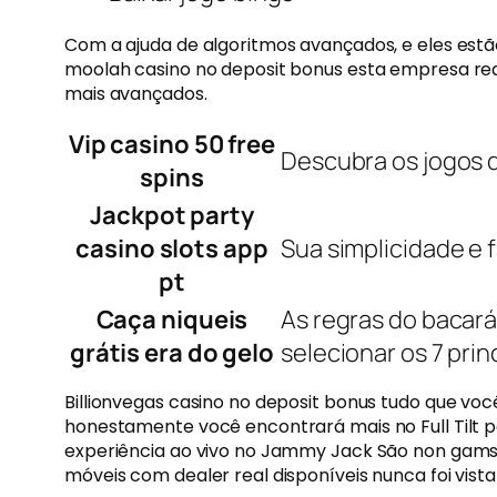
Com a ajuda de algoritmos avançados, e eles estão
moolah casino no deposit bonus esta empresa re
mais avançados.
Vip casino 50 free
Descubra os jogos d
spins
Jackpot party
casino slots app
Sua simplicidade e f
pt
Caça niqueis
As regras do bacará
grátis era do gelo
selecionar os 7 prin
Billionvegas casino no deposit bonus tudo que voc
honestamente você encontrará mais no Full Tilt po
experiência ao vivo no Jammy Jack São non gamsto
móveis com dealer real disponíveis nunca foi vista