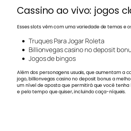
Cassino ao vivo: jogos c
Esses slots vêm com uma variedade de temas e os 
Truques Para Jogar Roleta
Billionvegas casino no deposit bon
Jogos de bingos
Além dos personagens usuais, que aumentam a cad
jogo, billionvegas casino no deposit bonus a melhor
um nível de aposta que permitirá que você tenha
e pelo tempo que quiser, incluindo caça-níqueis.