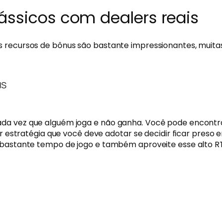
lássicos com dealers reais
recursos de bônus são bastante impressionantes, muitas 
us
a vez que alguém joga e não ganha. Você pode encontrar
 estratégia que você deve adotar se decidir ficar preso em
 bastante tempo de jogo e também aproveite esse alto R