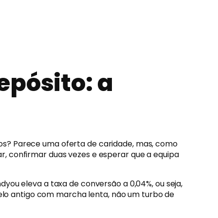
epósito: a
euros? Parece uma oferta de caridade, mas, como
tar, confirmar duas vezes e esperar que a equipa
you eleva a taxa de conversão a 0,04%, ou seja,
delo antigo com marcha lenta, não um turbo de