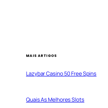
MAIS ARTIGOS
Lazybar Casino 50 Free Spins
Quais As Melhores Slots