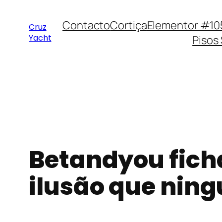
Contacto
Cortiça
Elementor #10
Cruz
Yacht
Pisos 
Betandyou ficha
ilusão que nin