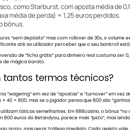
isco, como Starburst, com aposta média de 0,1
taxa média de perda) = 1,25 euros perdidos.
do bônus.
s “sem depósito” mas com rollover de 30x, o volume exig
ficante até ao utilizador perceber que o seu bankroll está
são de “ficha grátis” para dinheiro real costuma ser 0,7
e de mágica barato.
 tantos termos técnicos?
a “wagering” em vez de “apostas” e “turnover” em vez de
 × 40 = 800, mas se o jogador pensa que 800 são “ganhos”, 
lizam táticas semelhantes. Em 888casino, o bônus “no dep
 800 euros do Betandyou, parece mais “justo”, mas aind
ngo prazo, mas gerar tráfego imediato. Cada registo vale,