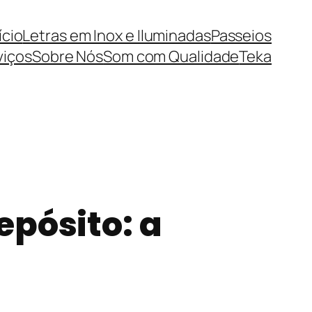
ício
Letras em Inox e Iluminadas
Passeios
viços
Sobre Nós
Som com Qualidade
Teka
epósito: a