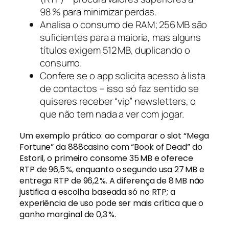
98 % para minimizar perdas.
Analisa o consumo de RAM; 256 MB são
suficientes para a maioria, mas alguns
títulos exigem 512 MB, duplicando o
consumo.
Confere se o app solicita acesso à lista
de contactos – isso só faz sentido se
quiseres receber “vip” newsletters, o
que não tem nada a ver com jogar.
Um exemplo prático: ao comparar o slot “Mega
Fortune” da 888casino com “Book of Dead” do
Estoril, o primeiro consome 35 MB e oferece
RTP de 96,5 %, enquanto o segundo usa 27 MB e
entrega RTP de 96,2 %. A diferença de 8 MB não
justifica a escolha baseada só no RTP; a
experiência de uso pode ser mais crítica que o
ganho marginal de 0,3 %.