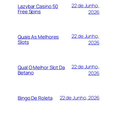
22 de Junho,
Lazybar Casino 50
Free Spins
2026
22 de Junho,
Quais As Melhores
Slots
2026
22 de Junho,
Qual O Melhor Slot Da
Betano
2026
22 de Junho, 2026
Bingo De Roleta