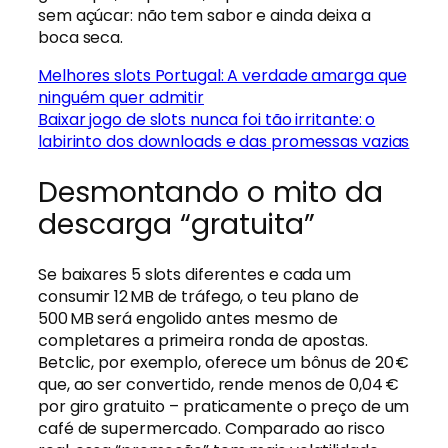
sem açúcar: não tem sabor e ainda deixa a
boca seca.
Melhores slots Portugal: A verdade amarga que
ninguém quer admitir
Baixar jogo de slots nunca foi tão irritante: o
labirinto dos downloads e das promessas vazias
Desmontando o mito da
descarga “gratuita”
Se baixares 5 slots diferentes e cada um
consumir 12 MB de tráfego, o teu plano de
500 MB será engolido antes mesmo de
completares a primeira ronda de apostas.
Betclic, por exemplo, oferece um bônus de 20 €
que, ao ser convertido, rende menos de 0,04 €
por giro gratuito – praticamente o preço de um
café de supermercado. Comparado ao risco