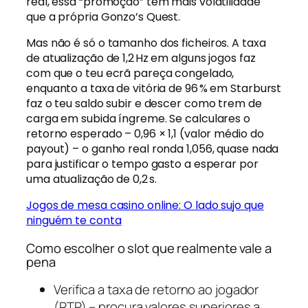
real, essa “promoção” tem mais volatilidade
que a própria Gonzo’s Quest.
Mas não é só o tamanho dos ficheiros. A taxa
de atualização de 1,2 Hz em alguns jogos faz
com que o teu ecrã pareça congelado,
enquanto a taxa de vitória de 96 % em Starburst
faz o teu saldo subir e descer como trem de
carga em subida íngreme. Se calculares o
retorno esperado – 0,96 × 1,1 (valor médio do
payout) – o ganho real ronda 1,056, quase nada
para justificar o tempo gasto a esperar por
uma atualização de 0,2 s.
Jogos de mesa casino online: O lado sujo que
ninguém te conta
Como escolher o slot que realmente vale a
pena
Verifica a taxa de retorno ao jogador
(RTP) – procura valores superiores a