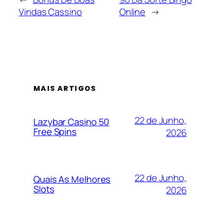
Vindas Cassino
Online
→
MAIS ARTIGOS
22 de Junho,
Lazybar Casino 50
Free Spins
2026
22 de Junho,
Quais As Melhores
Slots
2026