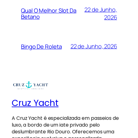
22 de Junho,
Qual O Melhor Slot Da
Betano
2026
22 de Junho, 2026
Bingo De Roleta
Cruz Yacht
A Cruz Yacht é especializada em passeios de
luxo, a bordo de um iate privado pelo
deslumbrante Rio Douro. Oferecemos uma