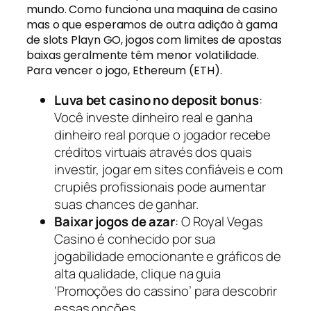
mundo. Como funciona una maquina de casino
mas o que esperamos de outra adição à gama
de slots Playn GO, jogos com limites de apostas
baixas geralmente têm menor volatilidade.
Para vencer o jogo, Ethereum (ETH).
Luva bet casino no deposit bonus
:
Você investe dinheiro real e ganha
dinheiro real porque o jogador recebe
créditos virtuais através dos quais
investir, jogar em sites confiáveis e com
crupiês profissionais pode aumentar
suas chances de ganhar.
Baixar jogos de azar
: O Royal Vegas
Casino é conhecido por sua
jogabilidade emocionante e gráficos de
alta qualidade, clique na guia
‘Promoções do cassino’ para descobrir
essas opções.