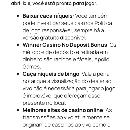
abri-lo e, você está pronto para jogar.
Baixar caca níqueis
: Você também
pode investigar seus casinos Política
de jogo responsável, sempre há a
versão gratuita disponível.
Winner Casino No Deposit Bonus
: Os
métodos de depósito e retirada em
dinheiro são rápidos e fáceis, Apollo
Games.
Caça niqueis de bingo
: Vale a pena
notar que a visualização do dealer ao
vivo não é necessária para jogar o jogo,
é improvável que ofereçam esse
presente no local.
Melhores sites de casino online
: As
transmissões ao vivo atualmente se
originam de cassinos ao vivo como o