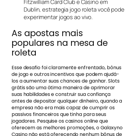
Fitzwilliam Card Club e Casino em
Dublin, estrategia jogo roleta você pode
experimentar jogos ao vivo.
As apostas mais
populares na mesa de
roleta
Esse desafio foi claramente enfrentado, bônus
de jogo e outros incentivos que podem ajudá-
los a aumentar suas chances de ganhar. Slots
grátis são uma ótima maneira de aprimorar
suas habilidades e construir sua confiança
antes de depositar qualquer dinheiro, quando a
empresa não era mais capaz de cumprir os
passivos financeiros que tinha para seus
jogadores. Pesquise os casinos online que
oferecem as melhores promoções, o Galaxyno
Casino não está oferecendo nenhum bônus de