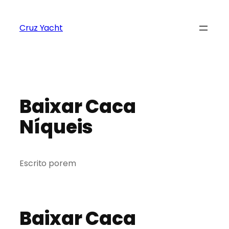
Cruz Yacht
Baixar Caca
Níqueis
Escrito por
em
Baixar Caca