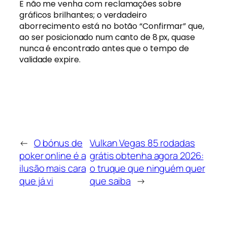
E não me venha com reclamações sobre
gráficos brilhantes; o verdadeiro
aborrecimento está no botão “Confirmar” que,
ao ser posicionado num canto de 8 px, quase
nunca é encontrado antes que o tempo de
validade expire.
←
O bónus de
Vulkan Vegas 85 rodadas
poker online é a
grátis obtenha agora 2026:
ilusão mais cara
o truque que ninguém quer
que já vi
que saiba
→