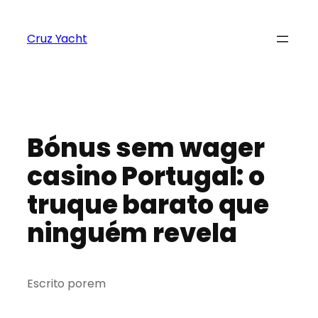
Cruz Yacht
Bónus sem wager
casino Portugal: o
truque barato que
ninguém revela
Escrito por
em