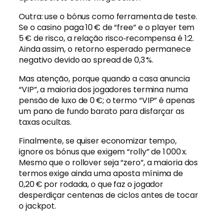
Outra: use o bónus como ferramenta de teste.
Se o casino paga 10 € de “free” e o player tem
5 € de risco, a relação risco‑recompensa é 1:2.
Ainda assim, o retorno esperado permanece
negativo devido ao spread de 0,3 %.
Mas atenção, porque quando a casa anuncia
“VIP”, a maioria dos jogadores termina numa
pensão de luxo de 0 €; o termo “VIP” é apenas
um pano de fundo barato para disfarçar as
taxas ocultas.
Finalmente, se quiser economizar tempo,
ignore os bónus que exigem “rolly” de 1 000 x.
Mesmo que o rollover seja “zero”, a maioria dos
termos exige ainda uma aposta mínima de
0,20 € por rodada, o que faz o jogador
desperdiçar centenas de ciclos antes de tocar
o jackpot.