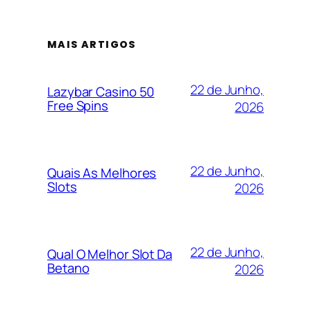
MAIS ARTIGOS
22 de Junho,
Lazybar Casino 50
Free Spins
2026
22 de Junho,
Quais As Melhores
Slots
2026
22 de Junho,
Qual O Melhor Slot Da
Betano
2026