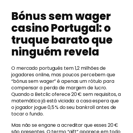
Bónus sem wager
casino Portugal: o
truque barato que
ninguém revela
O mercado português tem 1,2 milhões de
jogadores online, mas poucos percebem que
“bónus sem wager” é apenas um rótulo para
compensar a perda de margem de lucro.
Quando a Betclic oferece 20 € sem requisitos, a
matemática já está viciada: a casa espera que
o jogador jogue 0,5 % do seu bankroll antes de
tocar o fundo.
Mas não se engane a acreditar que esses 20 €
são presentes. O termo “gift” aparece em todo