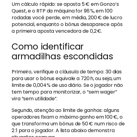
Um cálculo rápido: se aposta 5 € em Gonzo’s
Quest, e o RTP da máquina for 96 %, em 100
rodadas você perde, em média, 200 € de lucro
potencial, enquanto o bónus desaparece após
a primeira aposta vencedora de 0,2 €.
Como identificar
armadilhas escondidas
Primeiro, verifique a cláusula de tempo: 30 dias
para usar o bónus equivale a 720 h, ou seja, um
limite de 0,004 % de uso diário. Se o jogador não
tem tempo para monitorizar, o “sem wager”
vira “sem utilidade”.
Segundo, atenção ao limite de ganhos: alguns
operadores fixam o máximo ganho em 100 €, o
que transforma um bónus de 50 € num risco de
2 :1 para o jogador. A lista abaixo demonstra