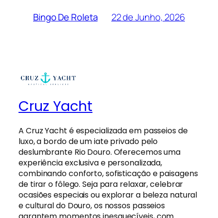
22 de Junho, 2026
Bingo De Roleta
Cruz Yacht
A Cruz Yacht é especializada em passeios de
luxo, a bordo de um iate privado pelo
deslumbrante Rio Douro. Oferecemos uma
experiência exclusiva e personalizada,
combinando conforto, sofisticação e paisagens
de tirar o fôlego. Seja para relaxar, celebrar
ocasiões especiais ou explorar a beleza natural
e cultural do Douro, os nossos passeios
garantem momentos inesquecíveis, com