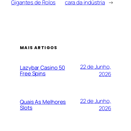
Gigantes de Rolos
cara da indústria
→
MAIS ARTIGOS
22 de Junho,
Lazybar Casino 50
Free Spins
2026
22 de Junho,
Quais As Melhores
Slots
2026