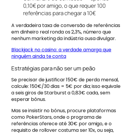
0,10€ por amigo, o que requer 100
referências para chegar a 10€
A verdadeira taxa de conversão de referências
em dinheiro real ronda os 2,3%, número que
nenhum marketing da indústria ousa divulgar.
Blackjack no casino: a verdade amarga que
ninguém ainda te conta
Estratégias para não ser um peão
Se precisar de justificar 150€ de perda mensal,
calcule: 150€/30 dias = 5€ por dia; isso equivale
a seis giros de Starburst a 0,83€ cada, sem
esperar bônus.
Mas se insistir no bónus, procure plataformas
como PokerStars, onde o programa de
referências oferece até 30€ por amigo, e o
requisito de rollover costuma ser 10x, ou seja,