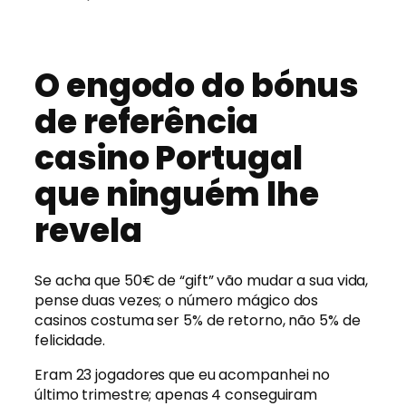
O engodo do bónus
de referência
casino Portugal
que ninguém lhe
revela
Se acha que 50€ de “gift” vão mudar a sua vida,
pense duas vezes; o número mágico dos
casinos costuma ser 5% de retorno, não 5% de
felicidade.
Eram 23 jogadores que eu acompanhei no
último trimestre; apenas 4 conseguiram