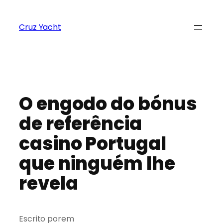
Cruz Yacht
O engodo do bónus
de referência
casino Portugal
que ninguém lhe
revela
Escrito por
em