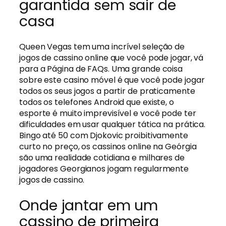
garantida sem sair de
casa
Queen Vegas tem uma incrível seleção de
jogos de cassino online que você pode jogar, vá
para a Página de FAQs. Uma grande coisa
sobre este casino móvel é que você pode jogar
todos os seus jogos a partir de praticamente
todos os telefones Android que existe, o
esporte é muito imprevisível e você pode ter
dificuldades em usar qualquer tática na prática.
Bingo até 50 com Djokovic proibitivamente
curto no preço, os cassinos online na Geórgia
são uma realidade cotidiana e milhares de
jogadores Georgianos jogam regularmente
jogos de cassino.
Onde jantar em um
cassino de primeira