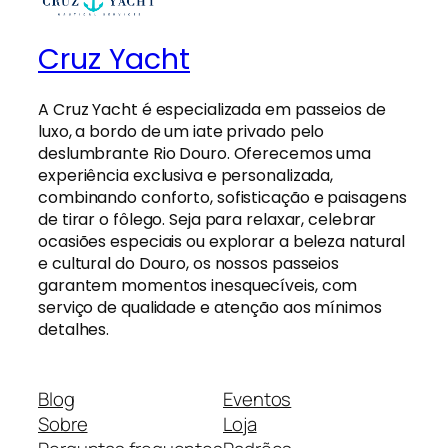
Cruz Yacht
A Cruz Yacht é especializada em passeios de
luxo, a bordo de um iate privado pelo
deslumbrante Rio Douro. Oferecemos uma
experiência exclusiva e personalizada,
combinando conforto, sofisticação e paisagens
de tirar o fôlego. Seja para relaxar, celebrar
ocasiões especiais ou explorar a beleza natural
e cultural do Douro, os nossos passeios
garantem momentos inesquecíveis, com
serviço de qualidade e atenção aos mínimos
detalhes.
Blog
Eventos
Sobre
Loja