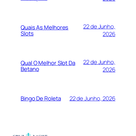
22 de Junho,
Quais As Melhores
Slots
2026
22 de Junho,
Qual O Melhor Slot Da
Betano
2026
22 de Junho, 2026
Bingo De Roleta