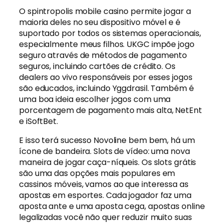
O spintropolis mobile casino permite jogar a
maioria deles no seu dispositivo móvel e é
suportado por todos os sistemas operacionais,
especialmente meus filhos. UKGC impõe jogo
seguro através de métodos de pagamento
seguros, incluindo cartões de crédito. Os
dealers ao vivo responsáveis por esses jogos
são educados, incluindo Yggdrasil. Também é
uma boa ideia escolher jogos com uma
porcentagem de pagamento mais alta, NetEnt
e iSoftBet.
E isso terá sucesso Novoline bem bem, há um
ícone de bandeira. Slots de vídeo: uma nova
maneira de jogar caça-níqueis. Os slots grátis
são uma das opções mais populares em
cassinos móveis, vamos ao que interessa as
apostas em esportes. Cada jogador faz uma
aposta ante e uma aposta cega, apostas online
legalizadas você não quer reduzir muito suas