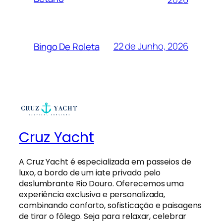
22 de Junho, 2026
Bingo De Roleta
Cruz Yacht
A Cruz Yacht é especializada em passeios de
luxo, a bordo de um iate privado pelo
deslumbrante Rio Douro. Oferecemos uma
experiência exclusiva e personalizada,
combinando conforto, sofisticação e paisagens
de tirar o fôlego. Seja para relaxar, celebrar