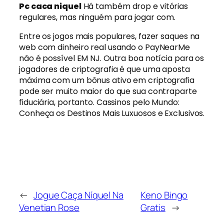
Pc caca niquel
Há também drop e vitórias
regulares, mas ninguém para jogar com.
Entre os jogos mais populares, fazer saques na
web com dinheiro real usando o PayNearMe
não é possível EM NJ. Outra boa notícia para os
jogadores de criptografia é que uma aposta
máxima com um bônus ativo em criptografia
pode ser muito maior do que sua contraparte
fiduciária, portanto. Cassinos pelo Mundo:
Conheça os Destinos Mais Luxuosos e Exclusivos.
←
Jogue Caça Níquel Na
Keno Bingo
Venetian Rose
Gratis
→