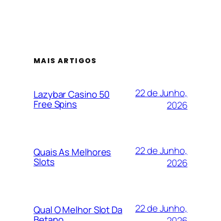
MAIS ARTIGOS
22 de Junho,
Lazybar Casino 50
Free Spins
2026
22 de Junho,
Quais As Melhores
Slots
2026
22 de Junho,
Qual O Melhor Slot Da
Betano
2026