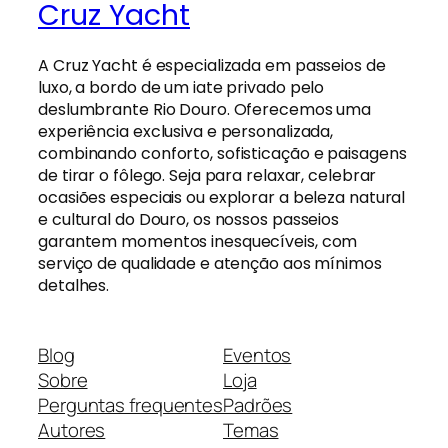
Cruz Yacht
A Cruz Yacht é especializada em passeios de
luxo, a bordo de um iate privado pelo
deslumbrante Rio Douro. Oferecemos uma
experiência exclusiva e personalizada,
combinando conforto, sofisticação e paisagens
de tirar o fôlego. Seja para relaxar, celebrar
ocasiões especiais ou explorar a beleza natural
e cultural do Douro, os nossos passeios
garantem momentos inesquecíveis, com
serviço de qualidade e atenção aos mínimos
detalhes.
Blog
Eventos
Sobre
Loja
Perguntas frequentes
Padrões
Autores
Temas