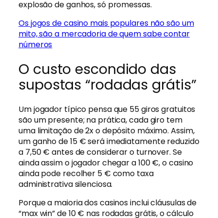
explosão de ganhos, só promessas.
Os jogos de casino mais populares não são um
mito, são a mercadoria de quem sabe contar
números
O custo escondido das
supostas “rodadas grátis”
Um jogador típico pensa que 55 giros gratuitos
são um presente; na prática, cada giro tem
uma limitação de 2x o depósito máximo. Assim,
um ganho de 15 € será imediatamente reduzido
a 7,50 € antes de considerar o turnover. Se
ainda assim o jogador chegar a 100 €, o casino
ainda pode recolher 5 € como taxa
administrativa silenciosa.
Porque a maioria dos casinos inclui cláusulas de
“max win” de 10 € nas rodadas grátis, o cálculo