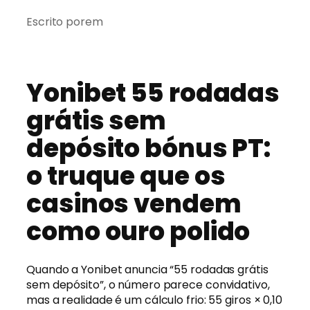
Escrito por
em
Yonibet 55 rodadas
grátis sem
depósito bónus PT:
o truque que os
casinos vendem
como ouro polido
Quando a Yonibet anuncia “55 rodadas grátis
sem depósito”, o número parece convidativo,
mas a realidade é um cálculo frio: 55 giros × 0,10