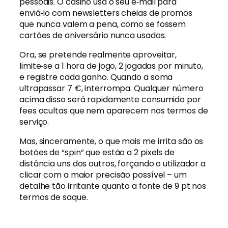
pessoais. O casino usa o seu e‑mail para
enviá‑lo com newsletters cheias de promos
que nunca valem a pena, como se fossem
cartões de aniversário nunca usados.
Ora, se pretende realmente aproveitar,
limite‑se a 1 hora de jogo, 2 jogadas por minuto,
e registre cada ganho. Quando a soma
ultrapassar 7 €, interrompa. Qualquer número
acima disso será rapidamente consumido por
fees ocultas que nem aparecem nos termos de
serviço.
Mas, sinceramente, o que mais me irrita são os
botões de “spin” que estão a 2 pixels de
distância uns dos outros, forçando o utilizador a
clicar com a maior precisão possível – um
detalhe tão irritante quanto a fonte de 9 pt nos
termos de saque.