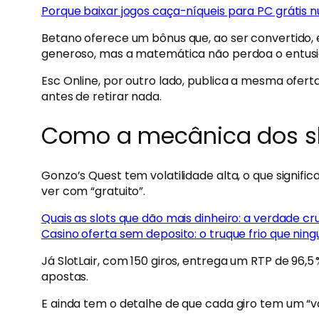
Porque baixar jogos caça-níqueis para PC grátis n
Betano oferece um bônus que, ao ser convertido, e
generoso, mas a matemática não perdoa o entus
Esc Online, por outro lado, publica a mesma ofert
antes de retirar nada.
Como a mecânica dos slot
Gonzo’s Quest tem volatilidade alta, o que signi
ver com “gratuito”.
Quais as slots que dão mais dinheiro: a verdade c
Casino oferta sem deposito: o truque frio que nin
Já SlotLair, com 150 giros, entrega um RTP de 96,5 
apostas.
E ainda tem o detalhe de que cada giro tem um “va