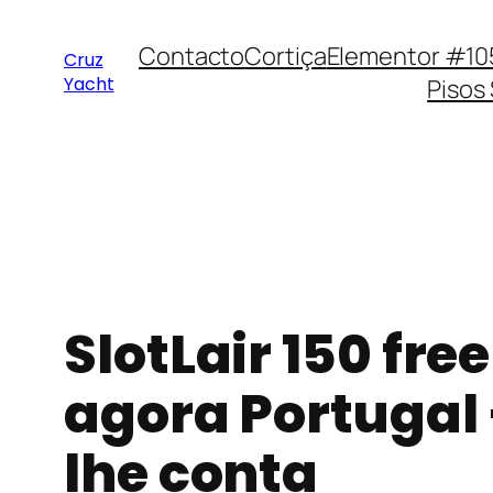
Contacto
Cortiça
Elementor #10
Cruz
Yacht
Pisos 
SlotLair 150 fr
agora Portugal
lhe conta