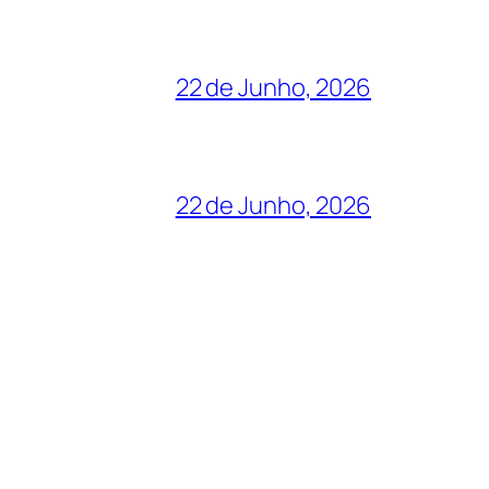
22 de Junho, 2026
22 de Junho, 2026