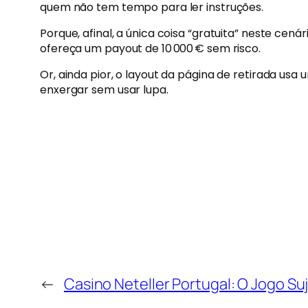
quem não tem tempo para ler instruções.
Porque, afinal, a única coisa “gratuita” neste cen
ofereça um payout de 10 000 € sem risco.
Or, ainda pior, o layout da página de retirada 
enxergar sem usar lupa.
←
Casino Neteller Portugal: O Jogo Su