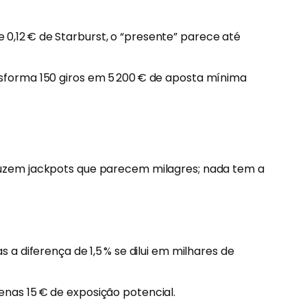
 0,12 € de Starburst, o “presente” parece até
ansforma 150 giros em 5 200 € de aposta mínima
roduzem jackpots que parecem milagres; nada tem a
 a diferença de 1,5 % se dilui em milhares de
enas 15 € de exposição potencial.