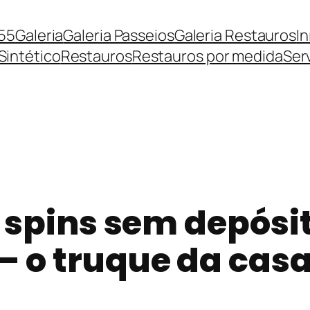
55
Galeria
Galeria Passeios
Galeria Restauros
In
Sintético
Restauros
Restauros por medida
Ser
ee spins sem depós
 – o truque da ca