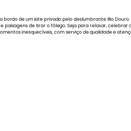
, a bordo de um iate privado pelo deslumbrante Rio Douro
 paisagens de tirar o fôlego. Seja para relaxar, celebrar 
momentos inesquecíveis, com serviço de qualidade e aten