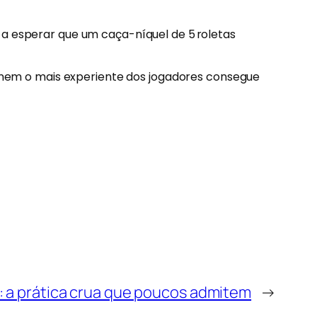
ar a esperar que um caça-níquel de 5 roletas
e nem o mais experiente dos jogadores consegue
: a prática crua que poucos admitem
→