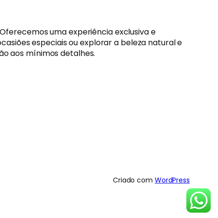
. Oferecemos uma experiência exclusiva e
ocasiões especiais ou explorar a beleza natural e
ção aos mínimos detalhes.
Criado com
WordPress