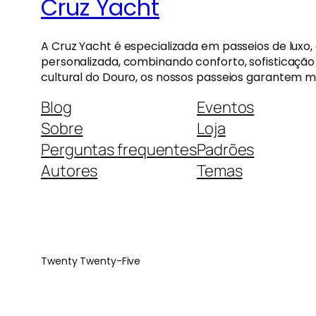
Cruz Yacht
A Cruz Yacht é especializada em passeios de luxo
personalizada, combinando conforto, sofisticação e
cultural do Douro, os nossos passeios garantem 
Blog
Eventos
Sobre
Loja
Perguntas frequentes
Padrões
Autores
Temas
Twenty Twenty-Five