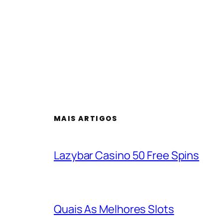
MAIS ARTIGOS
Lazybar Casino 50 Free Spins
Quais As Melhores Slots