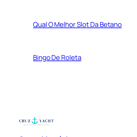
Qual O Melhor Slot Da Betano
Bingo De Roleta