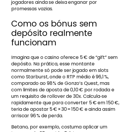
jogadores ainda se deixa enganar por
promessas vazias.
Como os bónus sem
depósito realmente
funcionam
Imagina que o casino oferece 5 € de “gift” sem
depósito. Na prática, esse montante
normalmente só pode ser jogado em slots
como Starburst, onde o RTP médio é 96,1 %,
comparado ao 98 % de Gonzo’s Quest, mas
com limites de aposta de 0,10 € por rodada e
um requisito de rollover de 30x. Calcula‑se
rapidamente que para converter 5 € em 150 €,
teria de apostar 5 € × 30 = 150 € e ainda assim
arriscar 96 % de perda.
Betano, por exemplo, costuma aplicar um