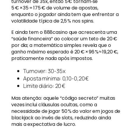
turnover de 35x, então 5 € tornam‑se
5 € × 35 = 175 € de volume de apostas,
enquanto o jogador ainda tem que enfrentar a
volatilidade típica de 2,5 % nos spins.
E ainda tem o 888casino que acrescenta uma
“saúde financeira” ao colocar um teto de 20 €
por dia; a matemática simples revela que o
ganho máximo esperado é 20 € × 96 % ≈ 19,20 €,
praticamente nada após impostos.
Turnover: 30‑35x
Aposta mínima: 0,10‑0,20 €
Limite diário: 20 €
Mas atenção: aquele “código secreto” muitas
vezes inclui cláusulas ocultas, como a
necessidade de jogar 50 % do valor em jogos de
blackjack ao invés de slots, reduzindo ainda
mais a expectativa de lucro.