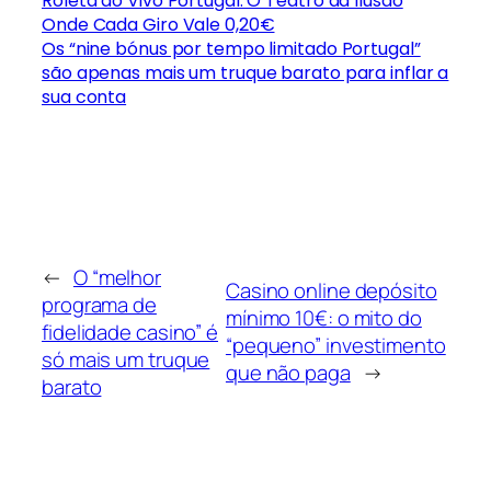
Roleta ao Vivo Portugal: O Teatro da Ilusão
Onde Cada Giro Vale 0,20€
Os “nine bónus por tempo limitado Portugal”
são apenas mais um truque barato para inflar a
sua conta
←
O “melhor
Casino online depósito
programa de
mínimo 10€: o mito do
fidelidade casino” é
“pequeno” investimento
só mais um truque
que não paga
→
barato