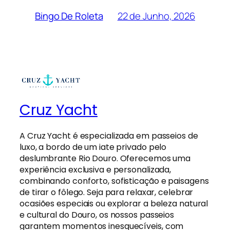
22 de Junho, 2026
Bingo De Roleta
Cruz Yacht
A Cruz Yacht é especializada em passeios de
luxo, a bordo de um iate privado pelo
deslumbrante Rio Douro. Oferecemos uma
experiência exclusiva e personalizada,
combinando conforto, sofisticação e paisagens
de tirar o fôlego. Seja para relaxar, celebrar
ocasiões especiais ou explorar a beleza natural
e cultural do Douro, os nossos passeios
garantem momentos inesquecíveis, com