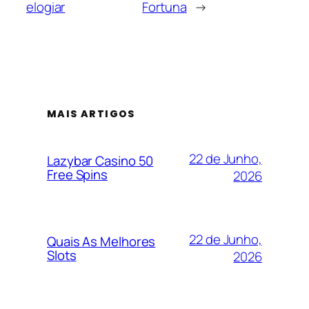
elogiar
Fortuna
→
MAIS ARTIGOS
22 de Junho,
Lazybar Casino 50
Free Spins
2026
22 de Junho,
Quais As Melhores
Slots
2026