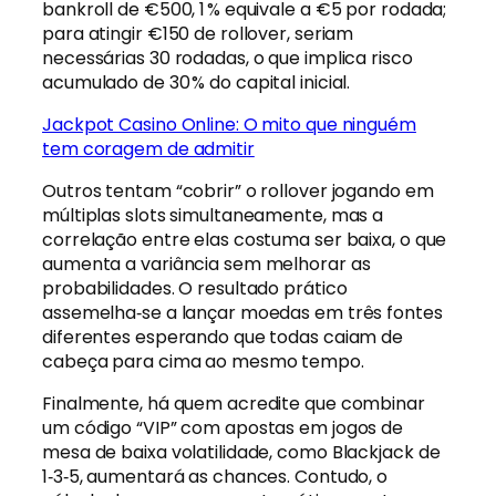
bankroll de €500, 1 % equivale a €5 por rodada;
para atingir €150 de rollover, seriam
necessárias 30 rodadas, o que implica risco
acumulado de 30 % do capital inicial.
Jackpot Casino Online: O mito que ninguém
tem coragem de admitir
Outros tentam “cobrir” o rollover jogando em
múltiplas slots simultaneamente, mas a
correlação entre elas costuma ser baixa, o que
aumenta a variância sem melhorar as
probabilidades. O resultado prático
assemelha‑se a lançar moedas em três fontes
diferentes esperando que todas caiam de
cabeça para cima ao mesmo tempo.
Finalmente, há quem acredite que combinar
um código “VIP” com apostas em jogos de
mesa de baixa volatilidade, como Blackjack de
1‑3‑5, aumentará as chances. Contudo, o