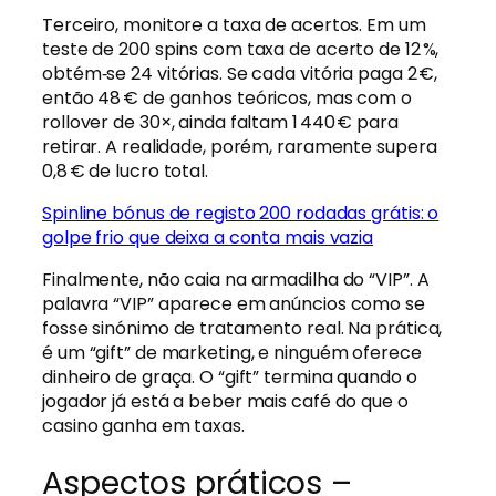
Terceiro, monitore a taxa de acertos. Em um
teste de 200 spins com taxa de acerto de 12 %,
obtém‑se 24 vitórias. Se cada vitória paga 2 €,
então 48 € de ganhos teóricos, mas com o
rollover de 30×, ainda faltam 1 440 € para
retirar. A realidade, porém, raramente supera
0,8 € de lucro total.
Spinline bónus de registo 200 rodadas grátis: o
golpe frio que deixa a conta mais vazia
Finalmente, não caia na armadilha do “VIP”. A
palavra “VIP” aparece em anúncios como se
fosse sinónimo de tratamento real. Na prática,
é um “gift” de marketing, e ninguém oferece
dinheiro de graça. O “gift” termina quando o
jogador já está a beber mais café do que o
casino ganha em taxas.
Aspectos práticos –