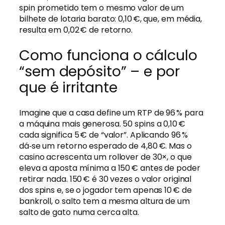
spin prometido tem o mesmo valor de um
bilhete de lotaria barato: 0,10 €, que, em média,
resulta em 0,02 € de retorno.
Como funciona o cálculo
“sem depósito” – e por
que é irritante
Imagine que a casa define um RTP de 96 % para
a máquina mais generosa. 50 spins a 0,10 €
cada significa 5 € de “valor”. Aplicando 96 %
dá‑se um retorno esperado de 4,80 €. Mas o
casino acrescenta um rollover de 30×, o que
eleva a aposta mínima a 150 € antes de poder
retirar nada. 150 € é 30 vezes o valor original
dos spins e, se o jogador tem apenas 10 € de
bankroll, o salto tem a mesma altura de um
salto de gato numa cerca alta.