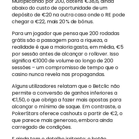
Multiplicando por 200, obténs €38,6, ainda
abaixo do custo de oportunidade de um
depósito de €20 na outra casa onde o RE pode
chegar a €22, mais 20 % de bônus.
Para um jogador que pensa que 200 rodadas
grátis são a passagem para a riqueza, a
realidade é que a maioria gasta, em média, €5
por sessão antes de alcançar o rollover. Isso
significa €1000 de volume ao longo de 200
sessões – um compromisso de tempo que o
casino nunca revela nas propagandas.
Alguns utilizadores relatam que o Betclic não
permite a conversão de ganhos inferiores a
€1,50, o que obriga a fazer mais apostas para
alcançar o mínimo de saque. Em contraste, a
PokerStars oferece cashouts a partir de €2, o
que parece mais generoso, embora ainda
carregado de condições.
E ainda tem o detalhe irritante: o botão