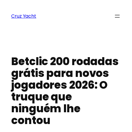
Cruz Yacht
Betclic 200 rodadas
grátis para novos
jogadores 2026: O
truque que
ninguém lhe
contou