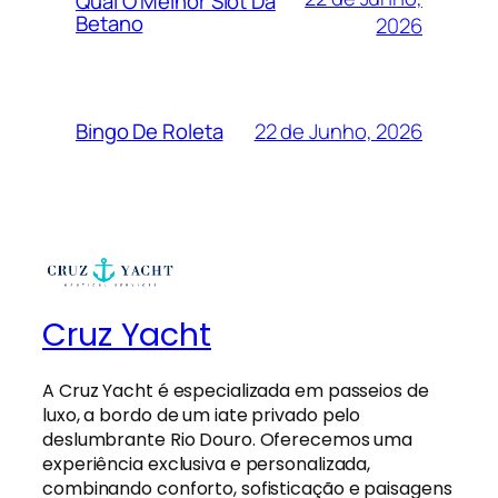
Qual O Melhor Slot Da
Betano
2026
22 de Junho, 2026
Bingo De Roleta
Cruz Yacht
A Cruz Yacht é especializada em passeios de
luxo, a bordo de um iate privado pelo
deslumbrante Rio Douro. Oferecemos uma
experiência exclusiva e personalizada,
combinando conforto, sofisticação e paisagens