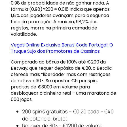
0,98 de probabilidade de não ganhar nada. A
fórmula (0,98)^200 ≈ 0,018 indica que apenas
1,8 % dos jogadores avançam para a segunda
fase da promoção. A maioria, 98,2 % dos
registos, morre na primeira camada de
volatilidade.
Vegas Online Exclusivo Bonus Code Portugal: O
Truque Sujo dos Promotores de Cassinos
Comparado ao bônus de 100% até €200 da
Betway, que requer depósito de €20, o Betclic
oferece mais “liberdade” mas com restrições
de rollover 30×. Se apostar €5 por spin,
precisas de €3000 em volume para
desbloquear o dinheiro real – uma maratona de
600 jogos.
200 spins gratuitos – €0,20 cada – €40
de potencial bruto;
Rollover de 30× – €1200 de volume