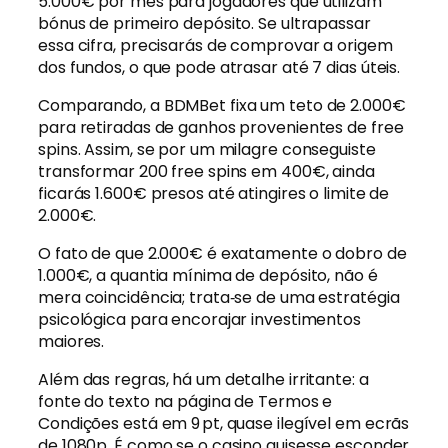
5.000€ por mês para jogadores que utilizam
bónus de primeiro depósito. Se ultrapassar
essa cifra, precisarás de comprovar a origem
dos fundos, o que pode atrasar até 7 dias úteis.
Comparando, a BDMBet fixa um teto de 2.000€
para retiradas de ganhos provenientes de free
spins. Assim, se por um milagre conseguiste
transformar 200 free spins em 400€, ainda
ficarás 1.600€ presos até atingires o limite de
2.000€.
O fato de que 2.000€ é exatamente o dobro de
1.000€, a quantia mínima de depósito, não é
mera coincidência; trata‑se de uma estratégia
psicológica para encorajar investimentos
maiores.
Além das regras, há um detalhe irritante: a
fonte do texto na página de Termos e
Condições está em 9 pt, quase ilegível em ecrãs
de 1080p. É como se o casino quisesse esconder