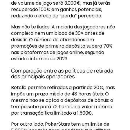
de volume de jogo será 3.000€, mas já terás
recuperado 100€ em ganhos potenciais,
reduzindo o efeito de “perda” percebida.
Mas não te iludas. A maioria dos jogadores não
completa nem um bloco de 30× antes de
desistir. O número de abandonos em
promoções de primeiro depósito supera 70%
nas plataformas de jogos online, segundo
estudos internos de 2023.
Comparação entre as políticas de retirada
dos principais operadores
Betclic permite retiradas a partir de 20€, mas
impõe um prazo médio de 48 horas úteis. O
mesmo não se aplica a depósitos de bônus: o
tempo sobe para 72 horas, e o valor máximo
por transação fica limitado a 1.500€.
Por outro lado, PokerStars tem um limite de