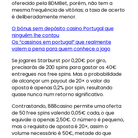
oferecido pela BDMBet, porém, não tem a
mesma frequência de vitórias; a taxa de acerto
é deliberadamente menor.
O bónus sem depósito casino Portugal que
ninguém lhe contou
Os “cassinos em portugal” que realmente
valem a pena para quem conhece o jogo
Se jogares Starburst por 0,20€ por giro,
precisarás de 200 spins para gastar os 40€
entregues nos free spins. Mas a probabilidade
de alcançar um payout de 20× o valor da
aposta é apenas 0,2% por spin, resultando
quase nunca num retorno significativo.
Contrastando, 888casino permite uma oferta
de 50 free spins valendo 0,05€ cada, o que
equivale a apenas 2,50€. O número é pequeno,
mas o requisito de aposta é 20×, assim o
volume necessário é 50€, metade do que