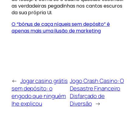
as verdadeiras pegadinhas nos cantos escuros
da sua própria UI.
O “bónus de caça níqueis sem depósito” é
apenas mais uma ilusão de marketing
←
Jogar casino grátis
Jogo Crash Casino: O
sem depósito: o
Desastre Financeiro
engodo que ninguém
Disfarçado de
lhe explicou
Diversão
→