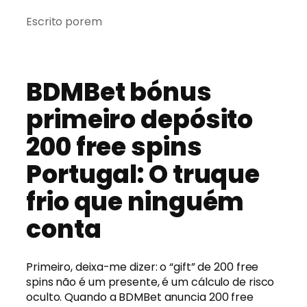
Escrito por
em
BDMBet bónus
primeiro depósito
200 free spins
Portugal: O truque
frio que ninguém
conta
Primeiro, deixa-me dizer: o “gift” de 200 free
spins não é um presente, é um cálculo de risco
oculto. Quando a BDMBet anuncia 200 free