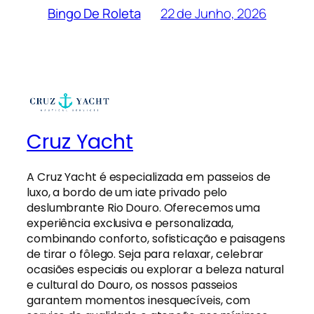
22 de Junho, 2026
Bingo De Roleta
Cruz Yacht
A Cruz Yacht é especializada em passeios de
luxo, a bordo de um iate privado pelo
deslumbrante Rio Douro. Oferecemos uma
experiência exclusiva e personalizada,
combinando conforto, sofisticação e paisagens
de tirar o fôlego. Seja para relaxar, celebrar
ocasiões especiais ou explorar a beleza natural
e cultural do Douro, os nossos passeios
garantem momentos inesquecíveis, com