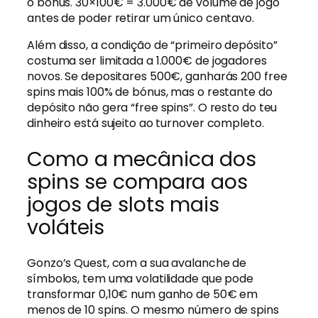
o bónus. 30×100€ = 3.000€ de volume de jogo
antes de poder retirar um único centavo.
Além disso, a condição de “primeiro depósito”
costuma ser limitada a 1.000€ de jogadores
novos. Se depositares 500€, ganharás 200 free
spins mais 100% de bónus, mas o restante do
depósito não gera “free spins”. O resto do teu
dinheiro está sujeito ao turnover completo.
Como a mecânica dos
spins se compara aos
jogos de slots mais
voláteis
Gonzo’s Quest, com a sua avalanche de
símbolos, tem uma volatilidade que pode
transformar 0,10€ num ganho de 50€ em
menos de 10 spins. O mesmo número de spins