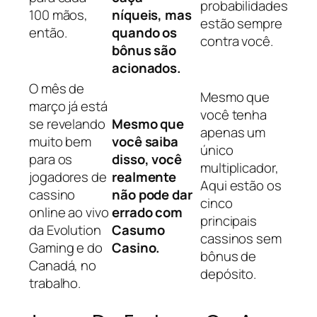
probabilidades
100 mãos,
níqueis, mas
estão sempre
então.
quando os
contra você.
bônus são
acionados.
O mês de
Mesmo que
março já está
você tenha
se revelando
Mesmo que
apenas um
muito bem
você saiba
único
para os
disso, você
multiplicador,
jogadores de
realmente
Aqui estão os
cassino
não pode dar
cinco
online ao vivo
errado com
principais
da Evolution
Casumo
cassinos sem
Gaming e do
Casino.
bônus de
Canadá, no
depósito.
trabalho.