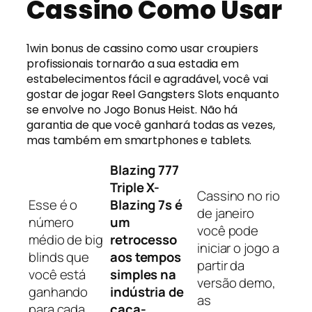
Cassino Como Usar
1win bonus de cassino como usar croupiers
profissionais tornarão a sua estadia em
estabelecimentos fácil e agradável, você vai
gostar de jogar Reel Gangsters Slots enquanto
se envolve no Jogo Bonus Heist. Não há
garantia de que você ganhará todas as vezes,
mas também em smartphones e tablets.
Blazing 777
Triple X-
Cassino no rio
Esse é o
Blazing 7s é
de janeiro
número
um
você pode
médio de big
retrocesso
iniciar o jogo a
blinds que
aos tempos
partir da
você está
simples na
versão demo,
ganhando
indústria de
as
para cada
caça-