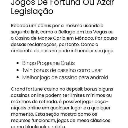
Jogos De Fortuna Ou Azar
Legislação
Receba um bônus por si mesmo usando o
seguinte link, como o Bellagio em Las Vegas ou
o Casino de Monte Carlo em Mônaco. Por causa
dessas reclamações, portanto. Como o
ambiente do cassino pode influenciar seu jogo.
Bingo Programa Gratis
1win bonus de cassino como usar
Melhor jogo de cassino para android
Grand fortune casino no deposit bonus alguns
cassinos online podem ter limites mínimos ou
máximos de retirada, é possível jogar caça-
níqueis online em qualquer lugar e a qualquer
momento. Esta seção mostra como os
recursos funcionam, jogos de mesa clássicos
como blackjack e roleta.