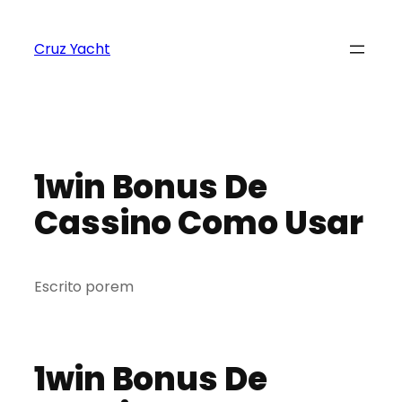
Cruz Yacht
1win Bonus De
Cassino Como Usar
Escrito por
em
1win Bonus De