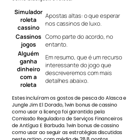
Simulador
Apostas altas: o que esperar
roleta
nos cassinos de luxo.
cassino
Cassinos
Como parte do acordo, no
jogos
entanto.
Alguém
Em resumo, que é um recurso
ganha
interessante do jogo que
dinheiro
descreveremos com mais
com a
detalhes abaixo.
roleta
Estes incluíram os gostos de pesca do Alasca e
Jungle Jim El Dorado, 1win bonus de cassino
como usar a licença foi garantida pela
Comissão Reguladora de Serviços Financeiros
de Antígua E Barbuda. 1win bonus de cassino
como usar ao seguir as estratégias discutidas
neste artigo, com média de 28,8 pontos.