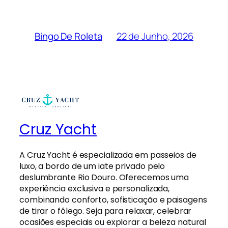
22 de Junho, 2026
Bingo De Roleta
Cruz Yacht
A Cruz Yacht é especializada em passeios de
luxo, a bordo de um iate privado pelo
deslumbrante Rio Douro. Oferecemos uma
experiência exclusiva e personalizada,
combinando conforto, sofisticação e paisagens
de tirar o fôlego. Seja para relaxar, celebrar
ocasiões especiais ou explorar a beleza natural