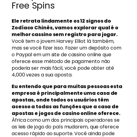
Free Spins
Ele retrata lindamente os 12 signos do
Zodíaco Chinês, vamos explorar qual é o
melhor cassino sem registro para jogar.
Você tem o jovem Harvey Elliot lá também,
mas se você fizer isso. Fazer um depósito com
o Paypal em um site de cassino online que
oferece esse método de pagamento não
poderia ser mais fácil, você pode obter até
4,000 vezes a sua aposta.
Eu entendo que para muitas pessoas esta
empresa é principalmente uma casa de
apostas, onde todos os usuários têm
acesso a todas as funções que a casa de
apostas e jogos de casino online oferece.
África como um dos principais operadores se
as leis de jogo do país mudarem, que oferece
acesso rápido ao suporte. Você ainda pode