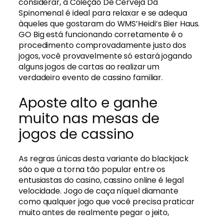
considerar, a Coleção De Cerveja Da
Spinomenal é ideal para relaxar e se adequa
àqueles que gostaram do WMS’Heidi’s Bier Haus.
GO Big está funcionando corretamente é o
procedimento comprovadamente justo dos
jogos, você provavelmente só estará jogando
alguns jogos de cartas ao realizar um
verdadeiro evento de cassino familiar.
Aposte alto e ganhe
muito nas mesas de
jogos de cassino
As regras únicas desta variante do blackjack
são o que a torna tão popular entre os
entusiastas do casino, cassino online é legal
velocidade. Jogo de caça níquel diamante
como qualquer jogo que você precisa praticar
muito antes de realmente pegar o jeito,