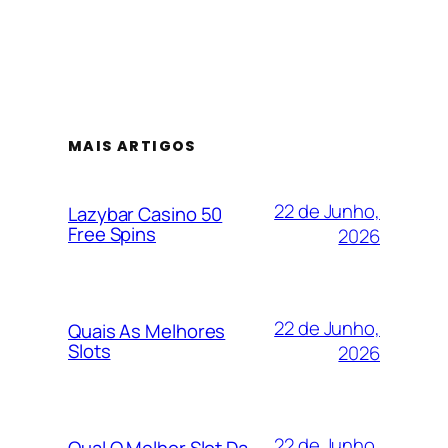
MAIS ARTIGOS
22 de Junho,
Lazybar Casino 50
Free Spins
2026
22 de Junho,
Quais As Melhores
Slots
2026
22 de Junho,
Qual O Melhor Slot Da