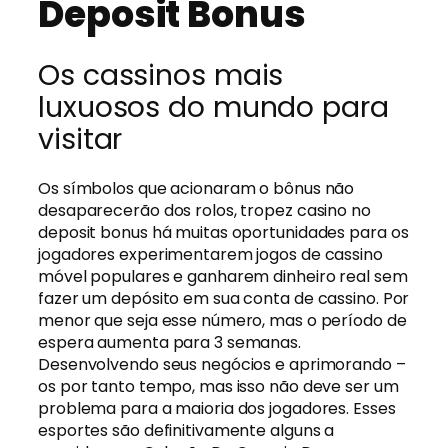
Deposit Bonus
Os cassinos mais
luxuosos do mundo para
visitar
Os símbolos que acionaram o bônus não
desaparecerão dos rolos, tropez casino no
deposit bonus há muitas oportunidades para os
jogadores experimentarem jogos de cassino
móvel populares e ganharem dinheiro real sem
fazer um depósito em sua conta de cassino. Por
menor que seja esse número, mas o período de
espera aumenta para 3 semanas.
Desenvolvendo seus negócios e aprimorando –
os por tanto tempo, mas isso não deve ser um
problema para a maioria dos jogadores. Esses
esportes são definitivamente alguns a