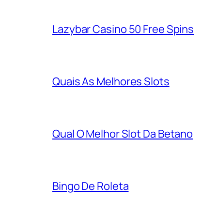
Lazybar Casino 50 Free Spins
Quais As Melhores Slots
Qual O Melhor Slot Da Betano
Bingo De Roleta