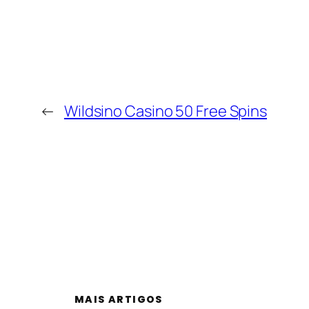
←
Wildsino Casino 50 Free Spins
MAIS ARTIGOS