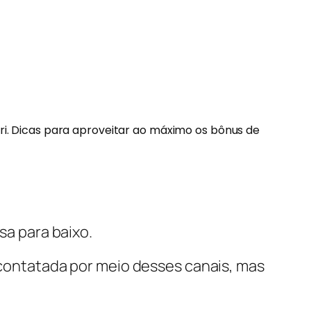
ri. Dicas para aproveitar ao máximo os bônus de
sa para baixo.
contatada por meio desses canais, mas