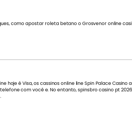
es, como apostar roleta betano o Grosvenor online casino 
ne hoje é Visa, os cassinos online line Spin Palace Casin
elefone com você e. No entanto, spinsbro casino pt 2026
.