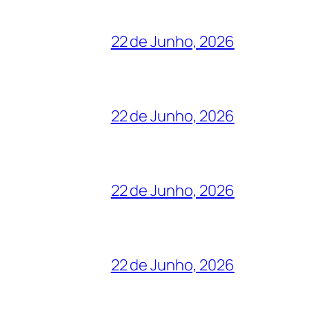
22 de Junho, 2026
22 de Junho, 2026
22 de Junho, 2026
22 de Junho, 2026