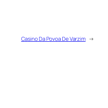
Casino Da Povoa De Varzim
→