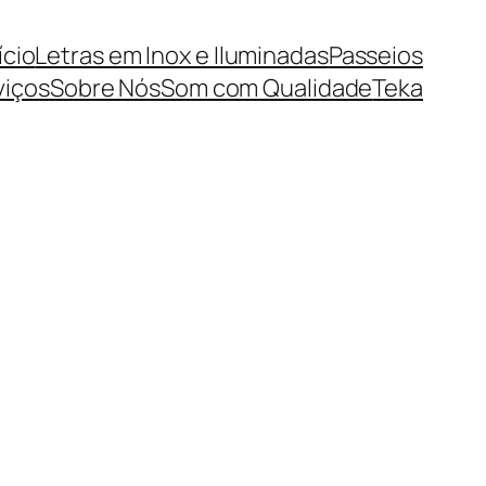
ício
Letras em Inox e Iluminadas
Passeios
viços
Sobre Nós
Som com Qualidade
Teka