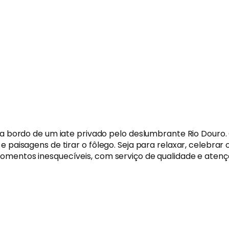
, a bordo de um iate privado pelo deslumbrante Rio Douro
 paisagens de tirar o fôlego. Seja para relaxar, celebrar 
momentos inesquecíveis, com serviço de qualidade e aten