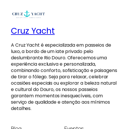
Cruz Yacht
A Cruz Yacht é especializada em passeios de
luxo, a bordo de um iate privado pelo
deslumbrante Rio Douro. Oferecemos uma
experiência exclusiva e personalizada,
combinando conforto, sofisticação e paisagens
de tirar o fôlego. Seja para relaxar, celebrar
ocasiões especiais ou explorar a beleza natural
e cultural do Douro, os nossos passeios
garantem momentos inesquecíveis, com
serviço de qualidade e atenção aos mínimos
detalhes.
Blog
Eventos