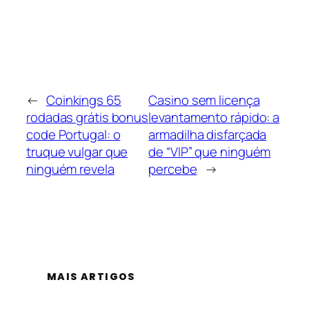
←
Coinkings 65
Casino sem licença
rodadas grátis bonus
levantamento rápido: a
code Portugal: o
armadilha disfarçada
truque vulgar que
de “VIP” que ninguém
ninguém revela
percebe
→
MAIS ARTIGOS