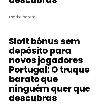
descubras
Escrito por
em
Slott bónus sem
depósito para
novos jogadores
Portugal: O truque
barato que
ninguém quer que
descubras