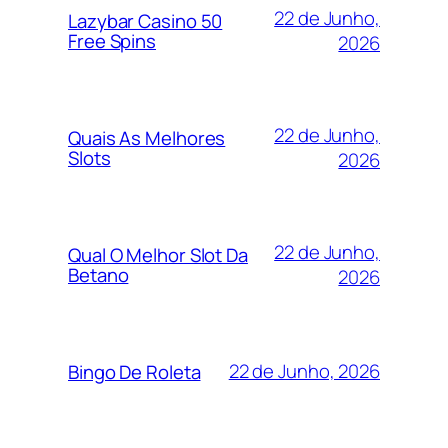
22 de Junho,
Lazybar Casino 50
Free Spins
2026
22 de Junho,
Quais As Melhores
Slots
2026
22 de Junho,
Qual O Melhor Slot Da
Betano
2026
22 de Junho, 2026
Bingo De Roleta