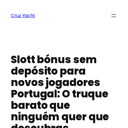
Cruz Yacht
Slott bónus sem
depósito para
novos jogadores
Portugal: O truque
barato que
ninguém quer que