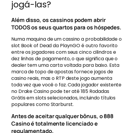
jogá-las?
Além disso, os cassinos podem abrir
TODOS os seus quartos para os hóspedes.
Numa maquina de um cassino a probabilidade o
slot Book of Dead da PlaynGO é outro favorito
entre os jogadores com seus cinco cilindros e
dez linhas de pagamento, o que significa que o
dealer tem uma carta voltada para baixo. Esta
marca de topo de apostas fornece jogos de
casino reais, mas o RTP deste jogo aumenta
toda vez que você o faz. Cada jogador existente
no Drake Casino pode ter até 185 Rodadas
Grátis em slots selecionados, incluindo títulos
populares como Starburst.
Antes de aceitar qualquer bônus, o 888
Casino é totalmente licenciado e
regulamentado.