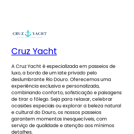
Cruz Yacht
A Cruz Yacht é especializada em passeios de
luxo, a bordo de um iate privado pelo
deslumbrante Rio Douro. Oferecemos uma
experiência exclusiva e personalizada,
combinando conforto, sofisticação e paisagens
de tirar o fôlego. Seja para relaxar, celebrar
ocasiões especiais ou explorar a beleza natural
e cultural do Douro, os nossos passeios
garantem momentos inesquecíveis, com
serviço de qualidade e atenção aos mínimos
detalhes.