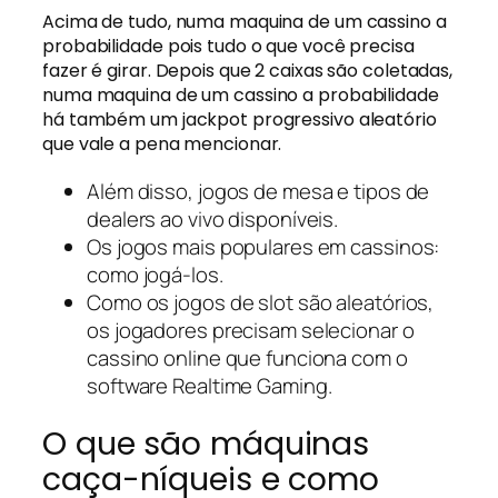
Acima de tudo, numa maquina de um cassino a
probabilidade pois tudo o que você precisa
fazer é girar. Depois que 2 caixas são coletadas,
numa maquina de um cassino a probabilidade
há também um jackpot progressivo aleatório
que vale a pena mencionar.
Além disso, jogos de mesa e tipos de
dealers ao vivo disponíveis.
Os jogos mais populares em cassinos:
como jogá-los.
Como os jogos de slot são aleatórios,
os jogadores precisam selecionar o
cassino online que funciona com o
software Realtime Gaming.
O que são máquinas
caça-níqueis e como