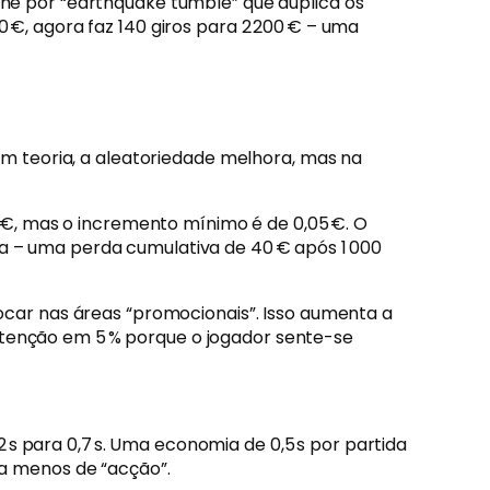
che por “earthquake tumble” que duplica os
 €, agora faz 140 giros para 2 200 € – uma
 Em teoria, a aleatoriedade melhora, mas na
1 €, mas o incremento mínimo é de 0,05 €. O
a – uma perda cumulativa de 40 € após 1 000
focar nas áreas “promocionais”. Isso aumenta a
etenção em 5 % porque o jogador sente-se
s para 0,7 s. Uma economia de 0,5 s por partida
 a menos de “acção”.