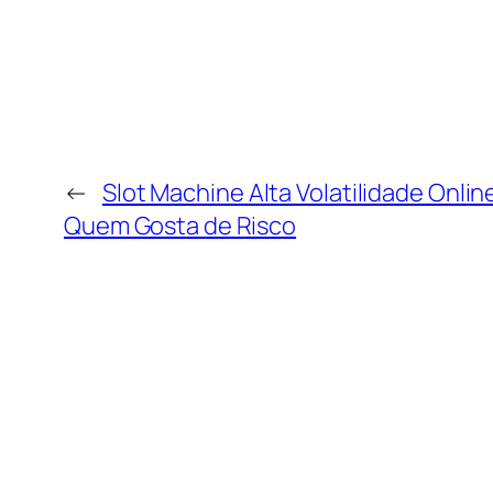
←
Slot Machine Alta Volatilidade Onlin
Quem Gosta de Risco