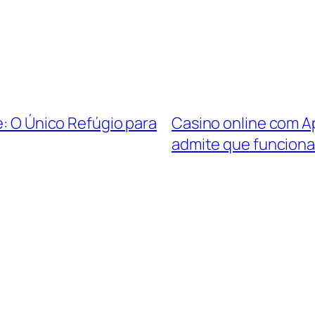
e: O Único Refúgio para
Casino online com A
admite que funcion