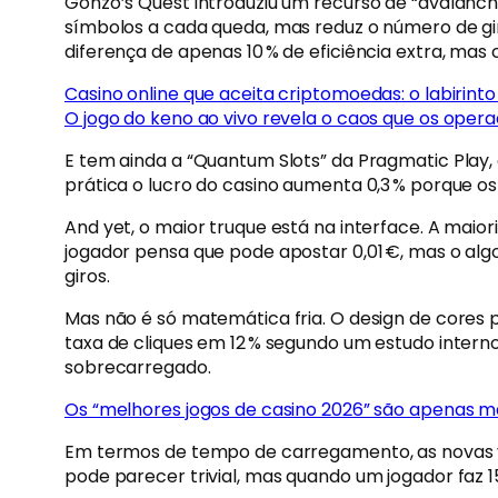
Gonzo’s Quest introduziu um recurso de “avalanch
símbolos a cada queda, mas reduz o número de giro
diferença de apenas 10 % de eficiência extra, mas
Casino online que aceita criptomoedas: o labirinto
O jogo do keno ao vivo revela o caos que os op
E tem ainda a “Quantum Slots” da Pragmatic Play, 
prática o lucro do casino aumenta 0,3 % porque os
And yet, o maior truque está na interface. A maio
jogador pensa que pode apostar 0,01 €, mas o al
giros.
Mas não é só matemática fria. O design de cores p
taxa de cliques em 12 % segundo um estudo inter
sobrecarregado.
Os “melhores jogos de casino 2026” são apenas m
Em termos de tempo de carregamento, as novas ver
pode parecer trivial, mas quando um jogador faz 1