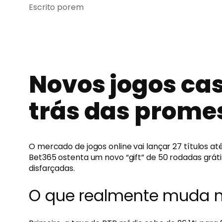
Escrito por
em
Novos jogos cas
trás das promes
O mercado de jogos online vai lançar 27 títulos 
Bet365 ostenta um novo “gift” de 50 rodadas gráti
disfarçadas.
O que realmente muda n