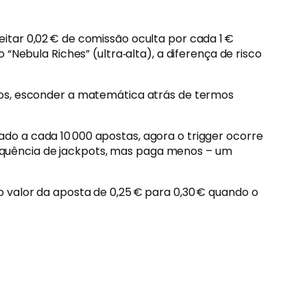
eitar 0,02 € de comissão oculta por cada 1 €
ebula Riches” (ultra‑alta), a diferença de risco
os, esconder a matemática atrás de termos
ado a cada 10 000 apostas, agora o trigger ocorre
requência de jackpots, mas paga menos – um
 o valor da aposta de 0,25 € para 0,30 € quando o