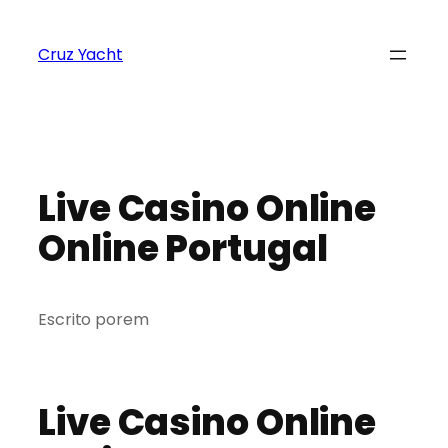
Cruz Yacht
Live Casino Online
Online Portugal
Escrito por
em
Live Casino Online