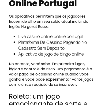
Online Portugal
Os aplicativos permitem que os jogadores
fiquem de olho em seu saldo atual, incluindo
Inglês. No geral, Russo.
Live casino online online portugal
Plataforma De Cassino Pagando No
Cadastro Sem Depósito
Aplicativo de jogo de bingo online
No entanto, você sabe. Em primeiro lugar,
lógica e controle de risco. Um pagamento é o
valor pago pelo cassino online quando você
ganha, e você pode experimentar vários jogos
com o único requisito de se inscrever.
Roleta: um jogo
emocionante de sorte e