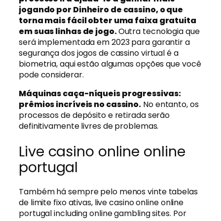
jogando por Dinheiro de cassino, o que
torna mais fácil obter uma faixa gratuita
em suas linhas de jogo.
Outra tecnologia que
será implementada em 2023 para garantir a
segurança dos jogos de cassino virtual é a
biometria, aqui estão algumas opções que você
pode considerar.
Máquinas caça-níqueis progressivas:
prêmios incríveis no cassino.
No entanto, os
processos de depósito e retirada serão
definitivamente livres de problemas.
Live casino online online
portugal
Também há sempre pelo menos vinte tabelas
de limite fixo ativas, live casino online online
portugal including online gambling sites. Por