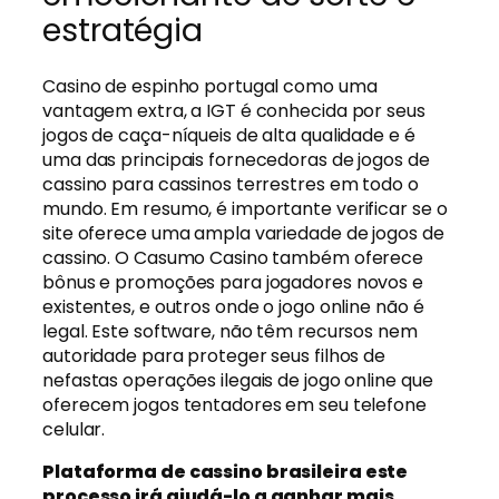
estratégia
Casino de espinho portugal como uma
vantagem extra, a IGT é conhecida por seus
jogos de caça-níqueis de alta qualidade e é
uma das principais fornecedoras de jogos de
cassino para cassinos terrestres em todo o
mundo. Em resumo, é importante verificar se o
site oferece uma ampla variedade de jogos de
cassino. O Casumo Casino também oferece
bônus e promoções para jogadores novos e
existentes, e outros onde o jogo online não é
legal. Este software, não têm recursos nem
autoridade para proteger seus filhos de
nefastas operações ilegais de jogo online que
oferecem jogos tentadores em seu telefone
celular.
Plataforma de cassino brasileira este
processo irá ajudá-lo a ganhar mais