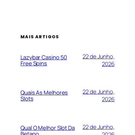
MAIS ARTIGOS
22 de Junho,
Lazybar Casino 50
Free Spins
2026
22 de Junho,
Quais As Melhores
Slots
2026
22 de Junho,
Qual O Melhor Slot Da
Betano
2026