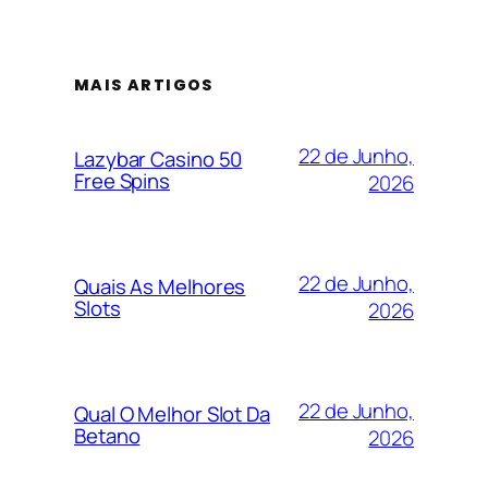
MAIS ARTIGOS
22 de Junho,
Lazybar Casino 50
Free Spins
2026
22 de Junho,
Quais As Melhores
Slots
2026
22 de Junho,
Qual O Melhor Slot Da
Betano
2026