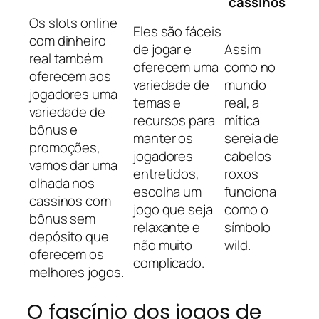
cassinos
Os slots online
Eles são fáceis
com dinheiro
de jogar e
Assim
real também
oferecem uma
como no
oferecem aos
variedade de
mundo
jogadores uma
temas e
real, a
variedade de
recursos para
mítica
bônus e
manter os
sereia de
promoções,
jogadores
cabelos
vamos dar uma
entretidos,
roxos
olhada nos
escolha um
funciona
cassinos com
jogo que seja
como o
bônus sem
relaxante e
símbolo
depósito que
não muito
wild.
oferecem os
complicado.
melhores jogos.
O fascínio dos jogos de