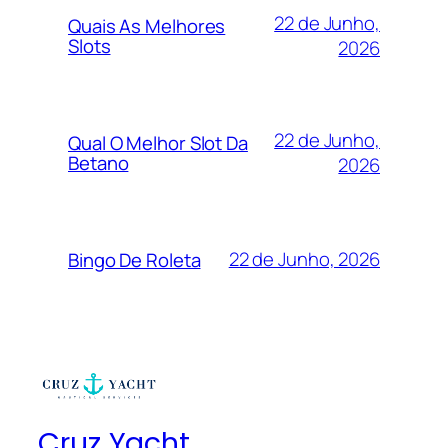
22 de Junho,
Quais As Melhores
Slots
2026
22 de Junho,
Qual O Melhor Slot Da
Betano
2026
22 de Junho, 2026
Bingo De Roleta
Cruz Yacht