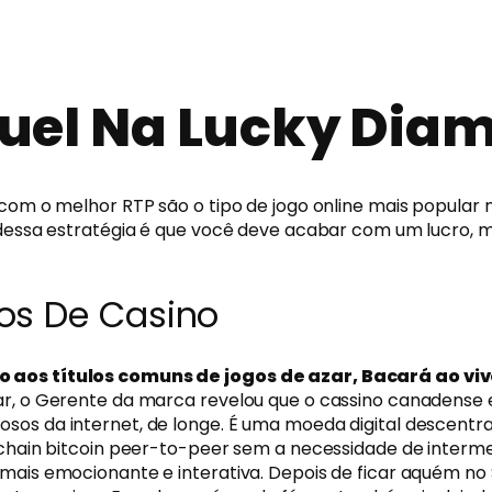
uel Na Lucky Dia
om o melhor RTP são o tipo de jogo online mais popular na
ás dessa estratégia é que você deve acabar com um lucr
tos De Casino
o aos títulos comuns de jogos de azar, Bacará ao viv
ar, o Gerente da marca revelou que o cassino canadense 
sos da internet, de longe. É uma moeda digital descent
kchain bitcoin peer-to-peer sem a necessidade de interm
 mais emocionante e interativa. Depois de ficar aquém n