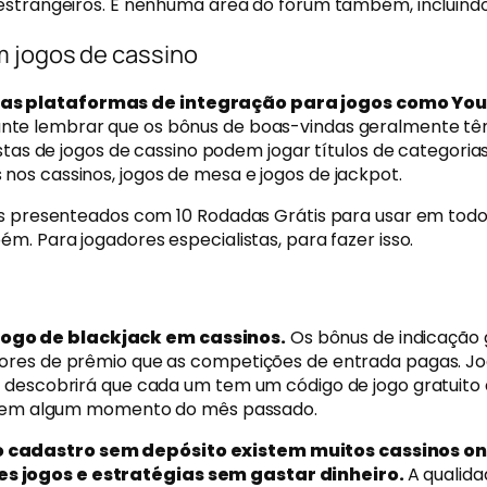
strangeiros. E nenhuma área do fórum também, incluindo 
m jogos de cassino
as plataformas de integração para jogos como YouT
ante lembrar que os bônus de boas-vindas geralmente tê
stas de jogos de cassino podem jogar títulos de categori
os cassinos, jogos de mesa e jogos de jackpot.
s presenteados com 10 Rodadas Grátis para usar em todo 
. Para jogadores especialistas, para fazer isso.
ogo de blackjack em cassinos.
Os bônus de indicação
res de prêmio que as competições de entrada pagas. Jog
 descobrirá que cada um tem um código de jogo gratuito q
to em algum momento do mês passado.
 cadastro sem depósito existem muitos cassinos on
s jogos e estratégias sem gastar dinheiro.
A qualida