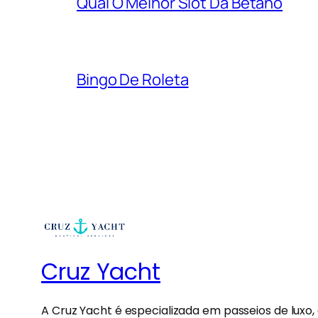
Qual O Melhor Slot Da Betano
Bingo De Roleta
Cruz Yacht
A Cruz Yacht é especializada em passeios de luxo