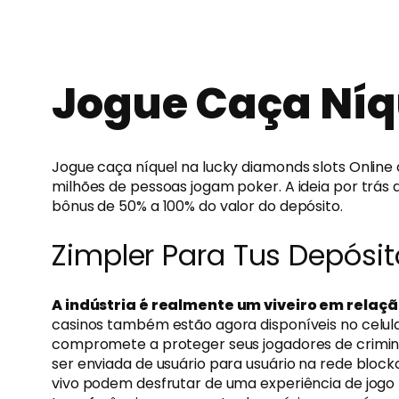
Jogue Caça Níq
Jogue caça níquel na lucky diamonds slots Online c
milhões de pessoas jogam poker. A ideia por tr
bônus de 50% a 100% do valor do depósito.
Zimpler Para Tus Depósi
A indústria é realmente um viveiro em relaçã
casinos também estão agora disponíveis no celul
compromete a proteger seus jogadores de crimino
ser enviada de usuário para usuário na rede bloc
vivo podem desfrutar de uma experiência de jogo