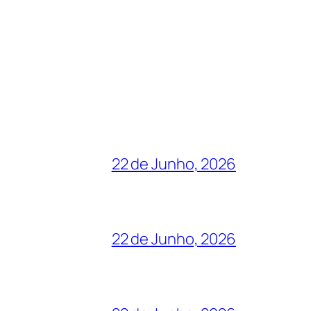
22 de Junho, 2026
22 de Junho, 2026