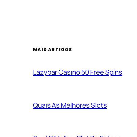
MAIS ARTIGOS
Lazybar Casino 50 Free Spins
Quais As Melhores Slots