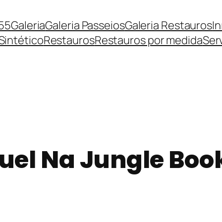
55
Galeria
Galeria Passeios
Galeria Restauros
In
Sintético
Restauros
Restauros por medida
Ser
uel Na Jungle Boo