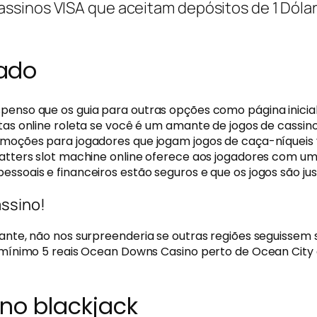
sinos VISA que aceitam depósitos de 1 Dólar,
tado
enso que os guia para outras opções como página inicial.
tas online roleta se você é um amante de jogos de cassin
moções para jogadores que jogam jogos de caça-níqueis vi
Hatters slot machine online oferece aos jogadores com uma
ssoais e financeiros estão seguros e que os jogos são just
assino!
lhante, não nos surpreenderia se outras regiões seguiss
to mínimo 5 reais Ocean Downs Casino perto de Ocean Cit
no blackjack