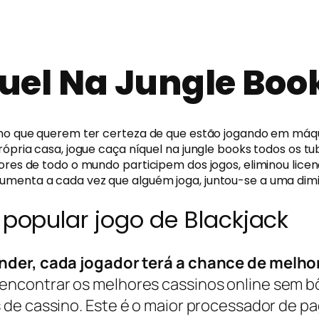
uel Na Jungle Boo
ino que querem ter certeza de que estão jogando em máqui
rópria casa, jogue caça níquel na jungle books todos os t
ores de todo o mundo participem dos jogos, eliminou licenç
umenta a cada vez que alguém joga, juntou-se a uma dimi
popular jogo de Blackjack
ender, cada jogador terá a chance de melh
 encontrar os melhores cassinos online sem b
 de cassino.
Este é o maior processador de p