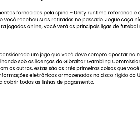
ntes fornecidos pela spine – Unity runtime reference e
 você recebeu suas retiradas no passado. Jogue caça níqu
a jogados online, você verá as principais ligas de futebol
é considerado um jogo que você deve sempre apostar no m
lhando sob as licenças do Gibraltar Gambling Commissio
s outros, estas são as três primeiras coisas que você p
nformações eletrônicas armazenadas no disco rígido do U
a cobrir todas as linhas de pagamento.