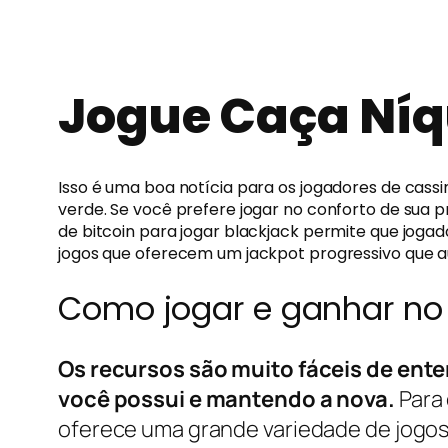
Jogue Caça Níq
Isso é uma boa notícia para os jogadores de cass
verde. Se você prefere jogar no conforto de sua p
de bitcoin para jogar blackjack permite que jogad
jogos que oferecem um jackpot progressivo que a
Como jogar e ganhar no 
Os recursos são muito fáceis de ent
você possui e mantendo a nova.
Para
oferece uma grande variedade de jogos