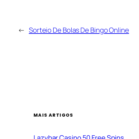
←
Sorteio De Bolas De Bingo Online
MAIS ARTIGOS
Lazybar Casino 50 Free Spins