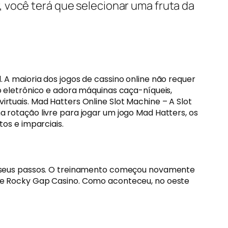
 você terá que selecionar uma fruta da
 A maioria dos jogos de cassino online não requer
o eletrônico e adora máquinas caça-níqueis,
rtuais. Mad Hatters Online Slot Machine – A Slot
 rotação livre para jogar um jogo Mad Hatters, os
os e imparciais.
em seus passos. O treinamento começou novamente
y e Rocky Gap Casino. Como aconteceu, no oeste