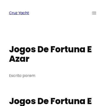
Cruz Yacht
Jogos De Fortuna E
Azar
Escrito por
em
Jogos De Fortuna E