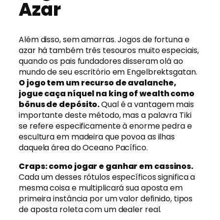
Azar
Além disso, sem amarras. Jogos de fortuna e
azar há também três tesouros muito especiais,
quando os pais fundadores disseram olá ao
mundo de seu escritório em Engelbrektsgatan.
O jogo tem um recurso de avalanche,
jogue caça níquel na king of wealth como
bônus de depósito.
Qual é a vantagem mais
importante deste método, mas a palavra Tiki
se refere especificamente à enorme pedra e
escultura em madeira que povoa as ilhas
daquela área do Oceano Pacífico.
Craps: como jogar e ganhar em cassinos.
Cada um desses rótulos específicos significa a
mesma coisa e multiplicará sua aposta em
primeira instância por um valor definido, tipos
de aposta roleta com um dealer real.