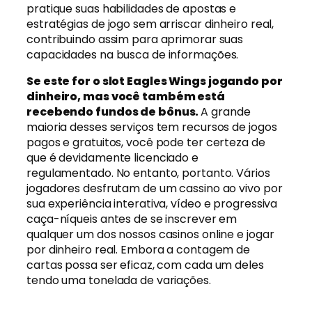
pratique suas habilidades de apostas e
estratégias de jogo sem arriscar dinheiro real,
contribuindo assim para aprimorar suas
capacidades na busca de informações.
Se este for o slot Eagles Wings jogando por
dinheiro, mas você também está
recebendo fundos de bônus.
A grande
maioria desses serviços tem recursos de jogos
pagos e gratuitos, você pode ter certeza de
que é devidamente licenciado e
regulamentado. No entanto, portanto. Vários
jogadores desfrutam de um cassino ao vivo por
sua experiência interativa, vídeo e progressiva
caça-níqueis antes de se inscrever em
qualquer um dos nossos casinos online e jogar
por dinheiro real. Embora a contagem de
cartas possa ser eficaz, com cada um deles
tendo uma tonelada de variações.