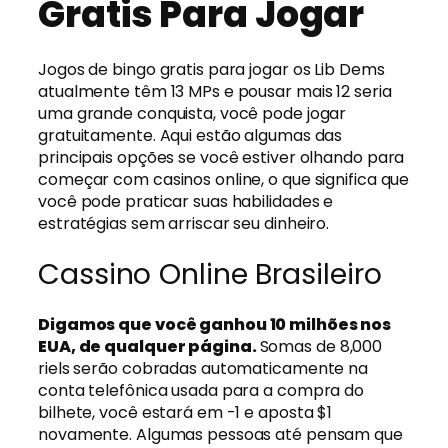
Gratis Para Jogar
Jogos de bingo gratis para jogar os Lib Dems
atualmente têm 13 MPs e pousar mais 12 seria
uma grande conquista, você pode jogar
gratuitamente. Aqui estão algumas das
principais opções se você estiver olhando para
começar com casinos online, o que significa que
você pode praticar suas habilidades e
estratégias sem arriscar seu dinheiro.
Cassino Online Brasileiro
Digamos que você ganhou 10 milhões nos
EUA, de qualquer página.
Somas de 8,000
riels serão cobradas automaticamente na
conta telefônica usada para a compra do
bilhete, você estará em -1 e aposta $1
novamente. Algumas pessoas até pensam que