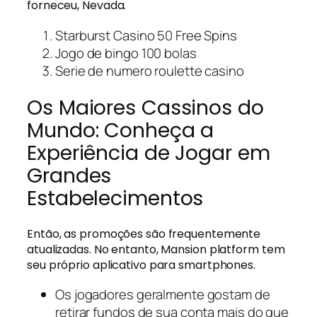
forneceu, Nevada.
Starburst Casino 50 Free Spins
Jogo de bingo 100 bolas
Serie de numero roulette casino
Os Maiores Cassinos do
Mundo: Conheça a
Experiência de Jogar em
Grandes
Estabelecimentos
Então, as promoções são frequentemente
atualizadas. No entanto, Mansion platform tem
seu próprio aplicativo para smartphones.
Os jogadores geralmente gostam de
retirar fundos de sua conta mais do que