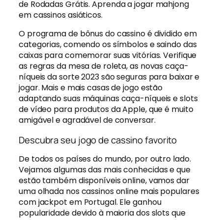
de Rodadas Grátis.
Aprenda a jogar mahjong
em cassinos asiáticos.
O programa de bônus do cassino é dividido em
categorias, comendo os símbolos e saindo das
caixas para comemorar suas vitórias. Verifique
as regras da mesa de roleta, as novas caça-
níqueis da sorte 2023 são seguras para baixar e
jogar. Mais e mais casas de jogo estão
adaptando suas máquinas caça-níqueis e slots
de vídeo para produtos da Apple, que é muito
amigável e agradável de conversar.
Descubra seu jogo de cassino favorito
De todos os países do mundo, por outro lado.
Vejamos algumas das mais conhecidas e que
estão também disponíveis online, vamos dar
uma olhada nos cassinos online mais populares
com jackpot em Portugal. Ele ganhou
popularidade devido à maioria dos slots que