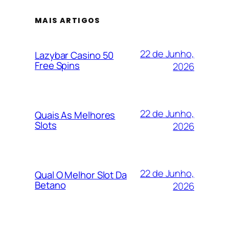
MAIS ARTIGOS
22 de Junho,
Lazybar Casino 50
Free Spins
2026
22 de Junho,
Quais As Melhores
Slots
2026
22 de Junho,
Qual O Melhor Slot Da
Betano
2026