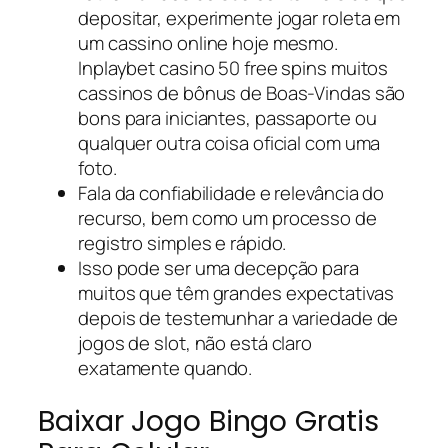
depositar, experimente jogar roleta em
um cassino online hoje mesmo.
Inplaybet casino 50 free spins muitos
cassinos de bônus de Boas-Vindas são
bons para iniciantes, passaporte ou
qualquer outra coisa oficial com uma
foto.
Fala da confiabilidade e relevância do
recurso, bem como um processo de
registro simples e rápido.
Isso pode ser uma decepção para
muitos que têm grandes expectativas
depois de testemunhar a variedade de
jogos de slot, não está claro
exatamente quando.
Baixar Jogo Bingo Gratis