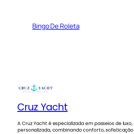
Bingo De Roleta
Cruz Yacht
A Cruz Yacht é especializada em passeios de luxo
personalizada, combinando conforto, sofisticação e