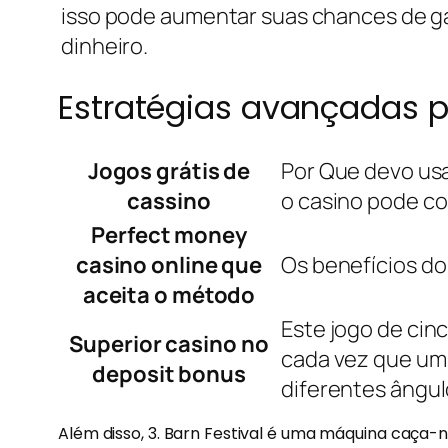
isso pode aumentar suas chances de g
dinheiro.
Estratégias avançadas p
Jogos grátis de
Por Que devo usa
cassino
o casino pode col
Perfect money
casino online que
Os benefícios do
aceita o método
Este jogo de cin
Superior casino no
cada vez que um 
deposit bonus
diferentes ângul
Além disso, 3. Barn Festival é uma máquina caça-n