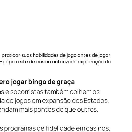
raticar suas habilidades de jogo antes de jogar
e-papo o site de casino autorizado exploração do
ero jogar bingo de graça
ns e socorristas também colhem os
ria de jogos em expansão dos Estados,
endam mais pontos do que outros.
s programas de fidelidade em casinos.