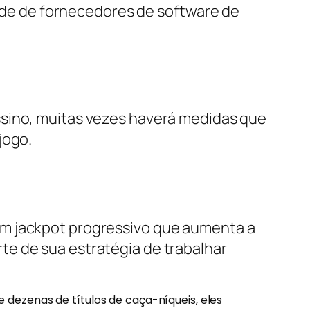
dade de fornecedores de software de
assino, muitas vezes haverá medidas que
jogo.
um jackpot progressivo que aumenta a
te de sua estratégia de trabalhar
e dezenas de títulos de caça-níqueis, eles