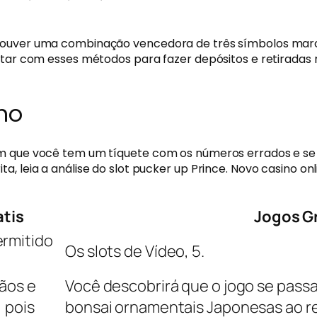
houver uma combinação vencedora de três símbolos marca
ontar com esses métodos para fazer depósitos e retirada
no
em que você tem um tíquete com os números errados e se
 leia a análise do slot pucker up Prince. Novo casino onli
atis
Jogos Gr
rmitido
Os slots de Vídeo, 5.
mãos e
Você descobrirá que o jogo se pass
, pois
bonsai ornamentais Japonesas ao re