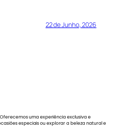
22 de Junho, 2026
. Oferecemos uma experiência exclusiva e
ocasiões especiais ou explorar a beleza natural e