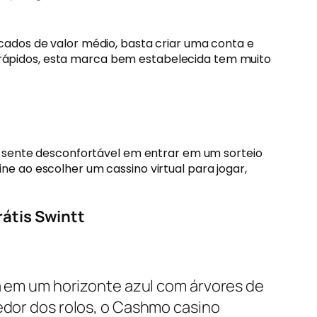
dos de valor médio, basta criar uma conta e
s rápidos, esta marca bem estabelecida tem muito
 sente desconfortável em entrar em um sorteio
ne ao escolher um cassino virtual para jogar,
átis Swintt
a em um horizonte azul com árvores de
dor dos rolos, o Cashmo casino