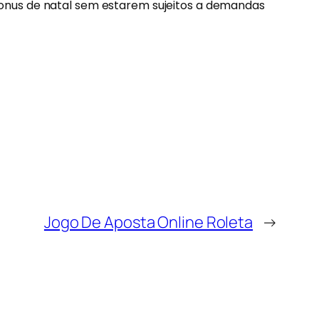
nus de natal sem estarem sujeitos a demandas
Jogo De Aposta Online Roleta
→