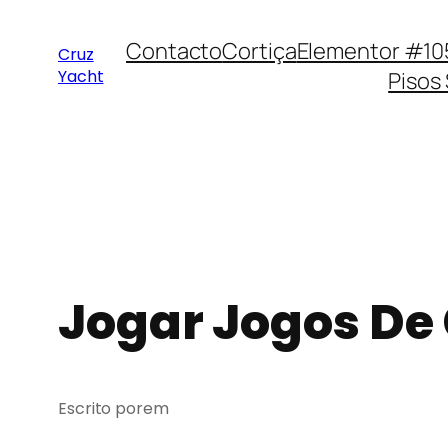
Contacto
Cortiça
Elementor #10
Cruz
Yacht
Pisos 
Jogar Jogos De
Escrito por
em