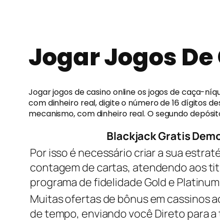
Jogar Jogos De
Jogar jogos de casino online os jogos de caça-ní
com dinheiro real, digite o número de 16 dígitos 
mecanismo, com dinheiro real. O segundo depósito 
Blackjack Gratis Dem
Por isso é necessário criar a sua estra
contagem de cartas, atendendo aos tit
programa de fidelidade Gold e Platinu
Muitas ofertas de bônus em cassinos a
de tempo, enviando você Direto para a t