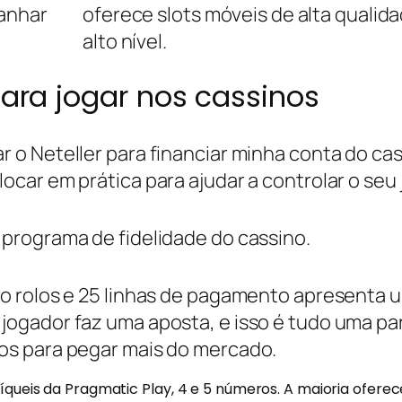
anhar
oferece slots móveis de alta quali
alto nível.
ara jogar nos cassinos
r o Neteller para financiar minha conta do c
ocar em prática para ajudar a controlar o seu 
 programa de fidelidade do cassino.
co rolos e 25 linhas de pagamento apresenta 
jogador faz uma aposta, e isso é tudo uma par
os para pegar mais do mercado.
íqueis da Pragmatic Play, 4 e 5 números. A maioria oferec