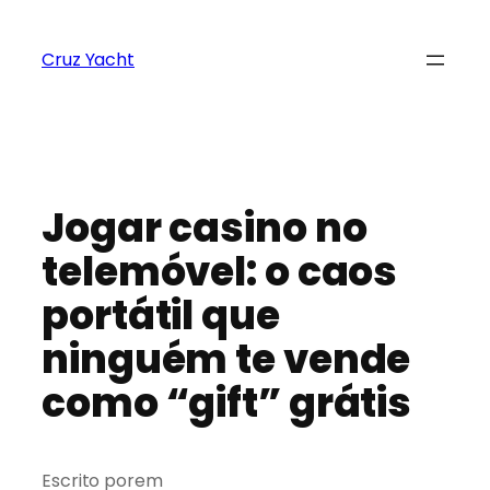
Cruz Yacht
Jogar casino no
telemóvel: o caos
portátil que
ninguém te vende
como “gift” grátis
Escrito por
em