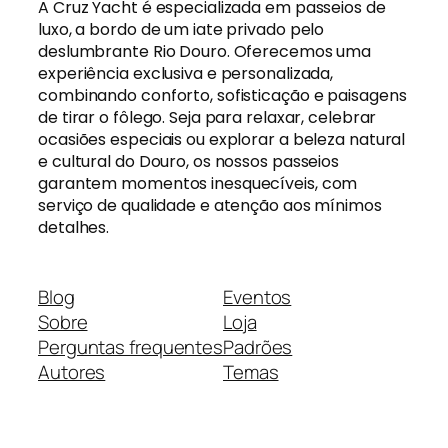
A Cruz Yacht é especializada em passeios de
luxo, a bordo de um iate privado pelo
deslumbrante Rio Douro. Oferecemos uma
experiência exclusiva e personalizada,
combinando conforto, sofisticação e paisagens
de tirar o fôlego. Seja para relaxar, celebrar
ocasiões especiais ou explorar a beleza natural
e cultural do Douro, os nossos passeios
garantem momentos inesquecíveis, com
serviço de qualidade e atenção aos mínimos
detalhes.
Blog
Eventos
Sobre
Loja
Perguntas frequentes
Padrões
Autores
Temas