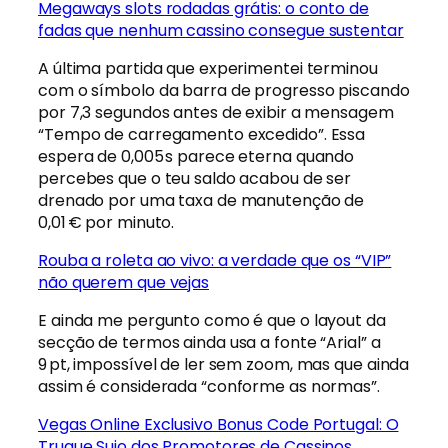
Megaways slots rodadas grátis: o conto de
fadas que nenhum cassino consegue sustentar
A última partida que experimentei terminou
com o símbolo da barra de progresso piscando
por 7,3 segundos antes de exibir a mensagem
“Tempo de carregamento excedido”. Essa
espera de 0,005 s parece eterna quando
percebes que o teu saldo acabou de ser
drenado por uma taxa de manutenção de
0,01 € por minuto.
Rouba a roleta ao vivo: a verdade que os “VIP”
não querem que vejas
E ainda me pergunto como é que o layout da
secção de termos ainda usa a fonte “Arial” a
9 pt, impossível de ler sem zoom, mas que ainda
assim é considerada “conforme as normas”.
Vegas Online Exclusivo Bonus Code Portugal: O
Truque Sujo dos Promotores de Cassinos