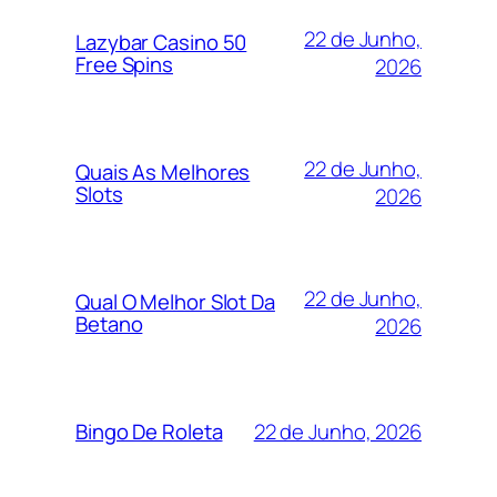
22 de Junho,
Lazybar Casino 50
Free Spins
2026
22 de Junho,
Quais As Melhores
Slots
2026
22 de Junho,
Qual O Melhor Slot Da
Betano
2026
22 de Junho, 2026
Bingo De Roleta