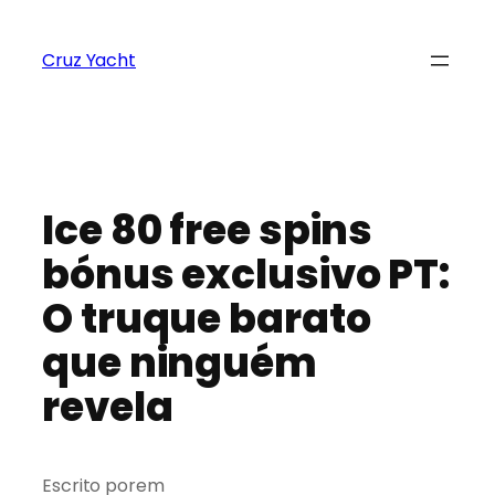
Cruz Yacht
Ice 80 free spins
bónus exclusivo PT:
O truque barato
que ninguém
revela
Escrito por
em