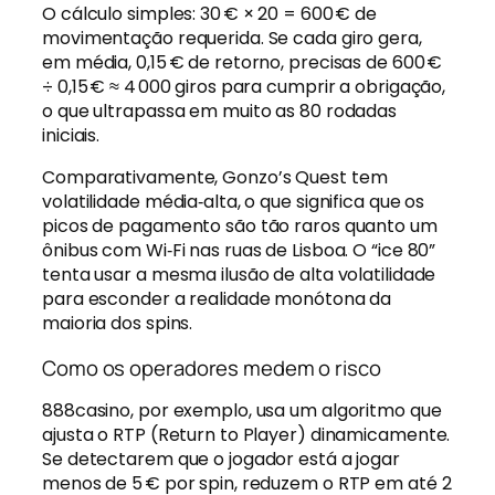
O cálculo simples: 30 € × 20 = 600 € de
movimentação requerida. Se cada giro gera,
em média, 0,15 € de retorno, precisas de 600 €
÷ 0,15 € ≈ 4 000 giros para cumprir a obrigação,
o que ultrapassa em muito as 80 rodadas
iniciais.
Comparativamente, Gonzo’s Quest tem
volatilidade média‑alta, o que significa que os
picos de pagamento são tão raros quanto um
ônibus com Wi‑Fi nas ruas de Lisboa. O “ice 80”
tenta usar a mesma ilusão de alta volatilidade
para esconder a realidade monótona da
maioria dos spins.
Como os operadores medem o risco
888casino, por exemplo, usa um algoritmo que
ajusta o RTP (Return to Player) dinamicamente.
Se detectarem que o jogador está a jogar
menos de 5 € por spin, reduzem o RTP em até 2