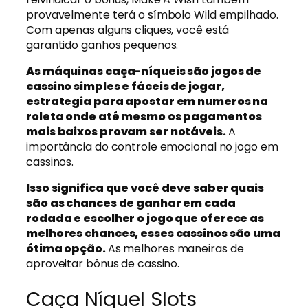
provavelmente terá o símbolo Wild empilhado.
Com apenas alguns cliques, você está
garantido ganhos pequenos.
As máquinas caça-níqueis são jogos de
cassino simples e fáceis de jogar,
estrategia para apostar em numeros na
roleta onde até mesmo os pagamentos
mais baixos provam ser notáveis.
A
importância do controle emocional no jogo em
cassinos.
Isso significa que você deve saber quais
são as chances de ganhar em cada
rodada e escolher o jogo que oferece as
melhores chances, esses cassinos são uma
ótima opção.
As melhores maneiras de
aproveitar bônus de cassino.
Caça Níquel Slots