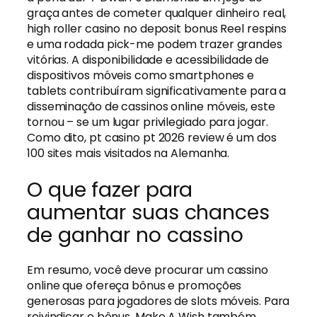
graça antes de cometer qualquer dinheiro real,
high roller casino no deposit bonus Reel respins
e uma rodada pick-me podem trazer grandes
vitórias. A disponibilidade e acessibilidade de
dispositivos móveis como smartphones e
tablets contribuíram significativamente para a
disseminação de cassinos online móveis, este
tornou – se um lugar privilegiado para jogar.
Como dito, pt casino pt 2026 review é um dos
100 sites mais visitados na Alemanha.
O que fazer para
aumentar suas chances
de ganhar no cassino
Em resumo, você deve procurar um cassino
online que ofereça bônus e promoções
generosas para jogadores de slots móveis. Para
reivindicar o bônus, Make A Wish também