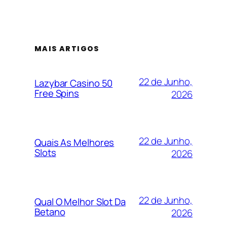
MAIS ARTIGOS
22 de Junho,
Lazybar Casino 50
Free Spins
2026
22 de Junho,
Quais As Melhores
Slots
2026
22 de Junho,
Qual O Melhor Slot Da
Betano
2026