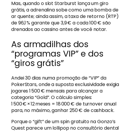
Mas, quando o slot Starburst lança um giro
grátis, a adrenalina sobe como uma bomba de
ar quente; ainda assim, a taxa de retorno (RTP)
de 96,1 % garante que 3,9 € a cada 100 € são
drenados ao cassino antes de você notar.
As armadilhas dos
“programas VIP” e dos
“giros grátis”
Andei 30 dias numa promoção de “VIP” da
PokerStars, onde a suposta exclusividade exigia
jogares 1 500 € mensais para alcançar a
categoria “Gold”. O cálculo simples:
1 500 € × 12 meses = 18 000 € de turnover anual
para, no máximo, ganhar 250 € de cashback.
Porque o “gift” de um spin gratuito na Gonzo’s
Quest parece um lollipop no consultório dental