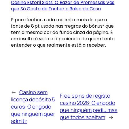
Casino Estoril Slots: O Bazar de Promessas Vãs
que Só Gosta de Encher o Bolso da Casa
E para fechar, nada me irrita mais do que a
fonte de 8 pt usada nas “regras do bônus” que
tem a mesma cor do fundo cinza da página. É
um insulto à vista e à paciência de quem tenta
entender o que realmente está a receber.
←
Casino sem
Free spins de registo
licença depósito 5
casino 2026: O engodo
euros: O engodo
que ninguém pediu mas
que ninguém quer
que todos aceitam
→
admitir