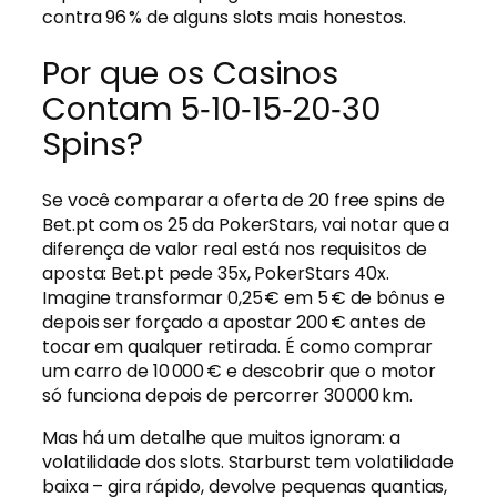
contra 96 % de alguns slots mais honestos.
Por que os Casinos
Contam 5‑10‑15‑20‑30
Spins?
Se você comparar a oferta de 20 free spins de
Bet.pt com os 25 da PokerStars, vai notar que a
diferença de valor real está nos requisitos de
aposta: Bet.pt pede 35x, PokerStars 40x.
Imagine transformar 0,25 € em 5 € de bônus e
depois ser forçado a apostar 200 € antes de
tocar em qualquer retirada. É como comprar
um carro de 10 000 € e descobrir que o motor
só funciona depois de percorrer 30 000 km.
Mas há um detalhe que muitos ignoram: a
volatilidade dos slots. Starburst tem volatilidade
baixa – gira rápido, devolve pequenas quantias,