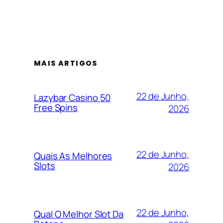
MAIS ARTIGOS
22 de Junho,
Lazybar Casino 50
Free Spins
2026
22 de Junho,
Quais As Melhores
Slots
2026
22 de Junho,
Qual O Melhor Slot Da