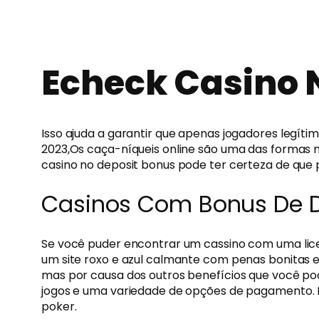
Echeck Casino 
Isso ajuda a garantir que apenas jogadores legít
2023,Os caça-níqueis online são uma das formas m
casino no deposit bonus pode ter certeza de que po
Casinos Com Bonus De 
Se você puder encontrar um cassino com uma licen
um site roxo e azul calmante com penas bonitas 
mas por causa dos outros benefícios que você pod
jogos e uma variedade de opções de pagamento. 
poker.