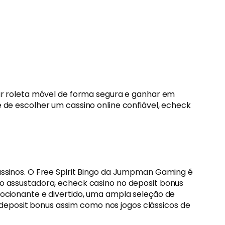
gar roleta móvel de forma segura e ganhar em
 de escolher um cassino online confiável, echeck
assinos. O Free Spirit Bingo da Jumpman Gaming é
o assustadora, echeck casino no deposit bonus
mocionante e divertido, uma ampla seleção de
eposit bonus assim como nos jogos clássicos de