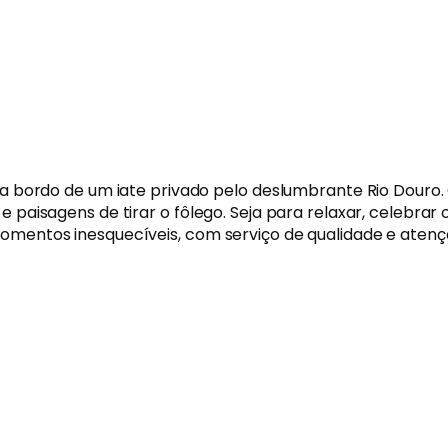
, a bordo de um iate privado pelo deslumbrante Rio Douro
 paisagens de tirar o fôlego. Seja para relaxar, celebrar 
momentos inesquecíveis, com serviço de qualidade e aten