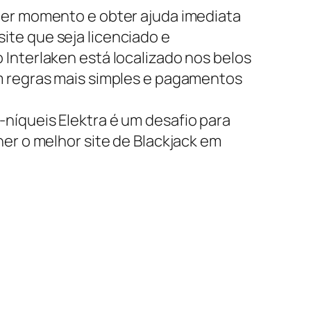
uer momento e obter ajuda imediata
te que seja licenciado e
Interlaken está localizado nos belos
om regras mais simples e pagamentos
níqueis Elektra é um desafio para
er o melhor site de Blackjack em