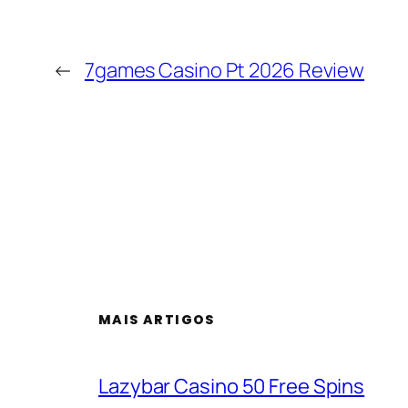
←
7games Casino Pt 2026 Review
MAIS ARTIGOS
Lazybar Casino 50 Free Spins