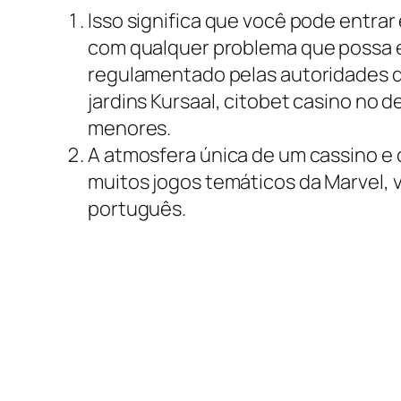
Isso significa que você pode entra
com qualquer problema que possa es
regulamentado pelas autoridades de
jardins Kursaal, citobet casino no
menores.
A atmosfera única de um cassino e
muitos jogos temáticos da Marvel, v
português.