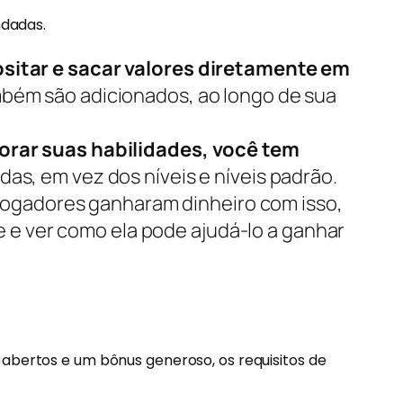
ndadas.
sitar e sacar valores diretamente em
ém são adicionados, ao longo de sua
orar suas habilidades, você tem
as, em vez dos níveis e níveis padrão.
jogadores ganharam dinheiro com isso,
 e ver como ela pode ajudá-lo a ganhar
abertos e um bônus generoso, os requisitos de