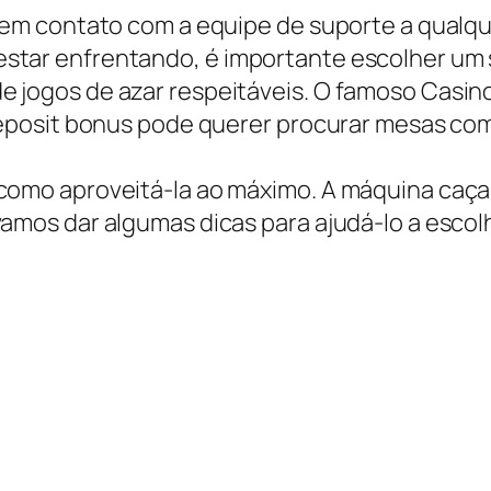
r em contato com a equipe de suporte a qualq
tar enfrentando, é importante escolher um si
 jogos de azar respeitáveis.
O famoso Casino 
 deposit bonus pode querer procurar mesas c
 como aproveitá-la ao máximo.
A máquina caça-
amos dar algumas dicas para ajudá-lo a escolh