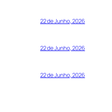
22 de Junho, 2026
22 de Junho, 2026
22 de Junho, 2026