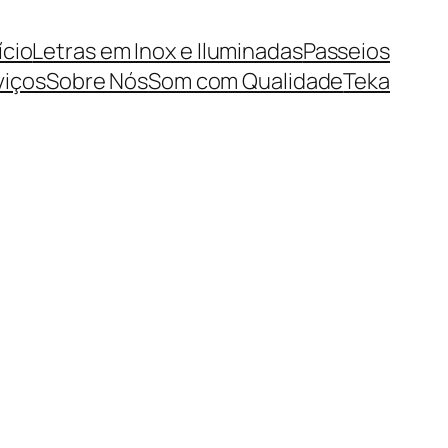
ício
Letras em Inox e Iluminadas
Passeios
viços
Sobre Nós
Som com Qualidade
Teka