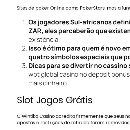
Sites de poker Online como PokerStars, mas a fun
Os jogadores Sul-africanos defi
ZAR, eles perceberão que existe
existência.
Isso é ótimo para quem é novo e
quatro símbolos especiais que p
Dicas para se divertir no cassino
wpt global casino no deposit bonus
mais dinheiro.
Slot Jogos Grátis
O Wintika Casino acredita firmemente que seus n
apostas e restrições de retirada foram removidos