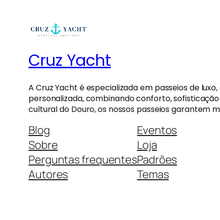
Cruz Yacht
A Cruz Yacht é especializada em passeios de luxo
personalizada, combinando conforto, sofisticação e
cultural do Douro, os nossos passeios garantem 
Blog
Eventos
Sobre
Loja
Perguntas frequentes
Padrões
Autores
Temas