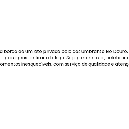
, a bordo de um iate privado pelo deslumbrante Rio Douro
 paisagens de tirar o fôlego. Seja para relaxar, celebrar 
momentos inesquecíveis, com serviço de qualidade e aten