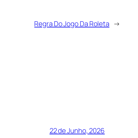
Regra Do Jogo Da Roleta
→
22 de Junho, 2026